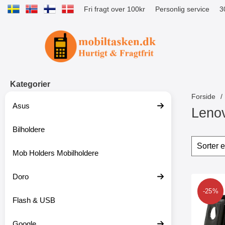
Fri fragt over 100kr
Personlig service
3
Startside for Tibro Billiga Mobilsk
Kategorier
Forside
Asus
Leno
Bilholdere
S
p
Sorte
S
r
p
Mob Holders Mobilholdere
i
r
n
i
g
Doro
n
produ
t
g
Marker magnet
-25%
i
f
Flash & USB
l
i
p
l
r
t
Google