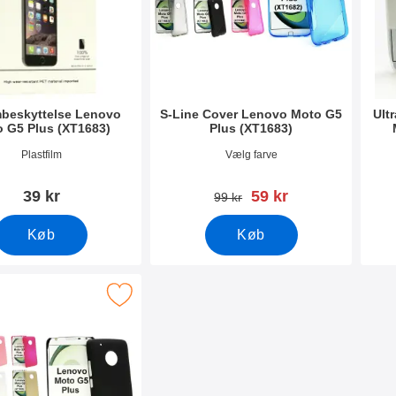
beskyttelse Lenovo
S-Line Cover Lenovo Moto G5
Ult
 G5 Plus (XT1683)
Plus (XT1683)
1970
Varenr 21584
Vare
Plastfilm
Vælg farve
pris
39 kr
59 kr
pris
99 kr
Køb
Køb
se Cover Lenovo Moto G5 Plus (XT1683) som favorit