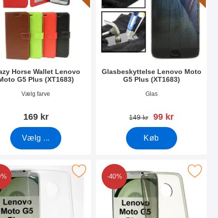
azy Horse Wallet Lenovo
Glasbeskyttelse Lenovo Moto
Moto G5 Plus (XT1683)
G5 Plus (XT1683)
nr 27538
Varenr 21581
Vælg farve
Glas
pris
169 kr
99 kr
pris
149 kr
Vælg ...
Køb
(XT1683) som favorit
 Thin TPU Cover Lenovo Moto G5 Plus (XT1683) som favorit
Marker ultra Thin TPU Cover Lenovo Moto 
0%
-40%