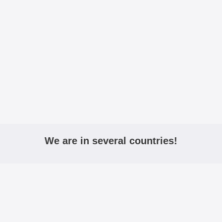
We are in several countries!
igmobilbeskyttelse.no
mobiltasken.dk
kannykkalo