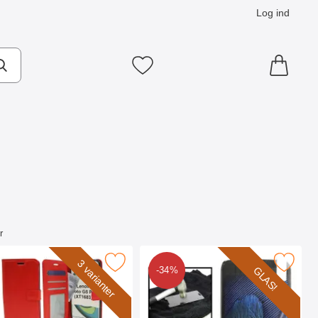
Log ind
Mine favoritter
r
XT1683) som favorit
y Horse Wallet Lenovo Moto G5 Plus (XT1683) som favorit
Marker glasbeskyttelse Lenovo Moto G5 
3 varianter
GLAS!
-34%