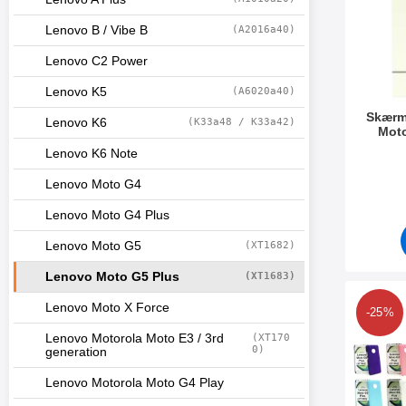
Lenovo B / Vibe B
(A2016a40)
Lenovo C2 Power
Lenovo K5
(A6020a40)
Skærm
Lenovo K6
(K33a48 / K33a42)
Moto
Lenovo K6 Note
Varenr 2
Lenovo Moto G4
Lenovo Moto G4 Plus
Lenovo Moto G5
(XT1682)
Lenovo Moto G5 Plus
(XT1683)
Marker hardca
Lenovo Moto X Force
-25%
Lenovo Motorola Moto E3 / 3rd
(XT170
0)
generation
Lenovo Motorola Moto G4 Play