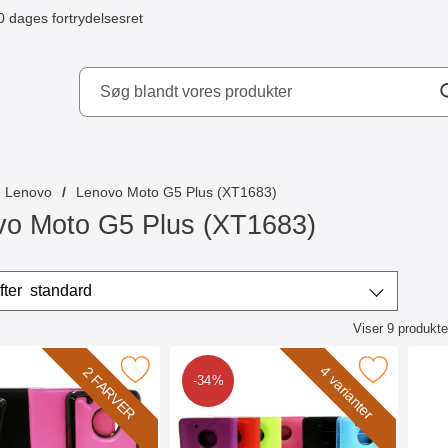
0 dages fortrydelsesret
ydd AB
Lenovo
Lenovo Moto G5 Plus (XT1683)
vo Moto G5 Plus (XT1683)
r
Sorter efter
standard
Viser
9
produkte
ktliste
 Wallet Lenovo Moto G5 Plus (XT1683) som favorit
Marker mobiltaske Lenovo Moto G5 Plus (
Marker craz
4 varianter
2 FARVER
-34%