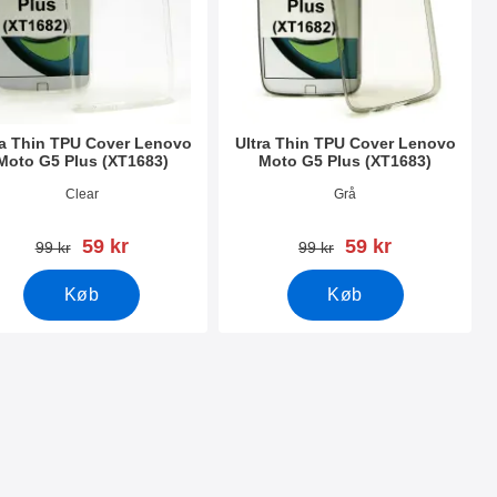
ra Thin TPU Cover Lenovo
Ultra Thin TPU Cover Lenovo
Moto G5 Plus (XT1683)
Moto G5 Plus (XT1683)
nr 21546
Varenr 21545
Clear
Grå
pris
pris
59 kr
59 kr
pris
pris
99 kr
99 kr
Køb
Køb