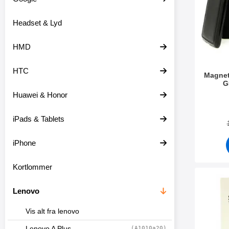
o
r
d
e
Headset & Lyd
u
o
k
v
t
e
HMD
e
r
r
HTC
Magnet
G
Huawei & Honor
Varenr 2
iPads & Tablets
iPhone
Kortlommer
Marker skærmbe
Lenovo
Vis alt fra lenovo
Lenovo A Plus
(A1010a20)