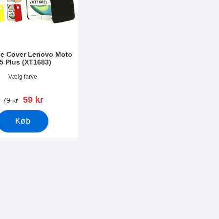
e Cover Lenovo Moto
5 Plus (XT1683)
2075
Vælg farve
pris
59 kr
pris
79 kr
Køb