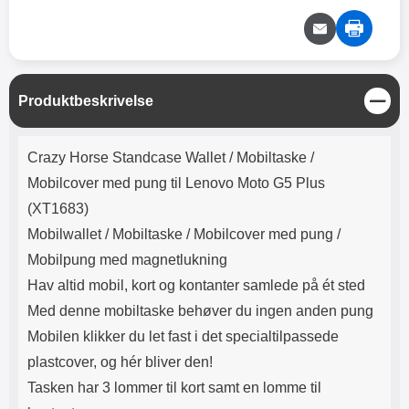
Lyttetid: cirka 4 timer
kontakt. USB Type-C til Lightning
kabel medfølger. Produktet er CE
mærket Input: AC100-240V
50/60Hz 0.8A Max Output: USB:
DC5V/3.0A (15W) 9V/2.0A (18W)
12V/1.5 (18W) Type-C: 5V/3A
L
Produktbeskrivelse
(PD15W) 9V/2.22A (PD20W)
u
12V/1.67A(PD20W) Total Effekt:
k
Produktbeskrivelse
5V/3A Max Maximum output:
Crazy Horse Standcase Wallet /
Mobiltaske /
20.W Max Længde på ledning: 1
meter Farve: Hvid
Mobilcover med pung til Lenovo Moto G5 Plus
(XT1683)
Mobilwallet / Mobiltaske / Mobilcover med pung /
Mobilpung med magnetlukning
Hav altid mobil, kort og kontanter samlede på ét sted
Med denne mobiltaske behøver du ingen anden pung
Mobilen klikker du let fast i det specialtilpassede
plastcover, og hér bliver den!
Tasken har 3 lommer til kort samt en lomme til