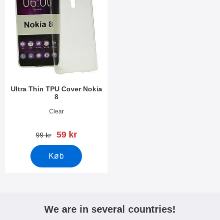
Ultra Thin TPU Cover Nokia
8
Varenr 24295
Clear
pris
59 kr
pris
99 kr
Køb
We are in several countries!