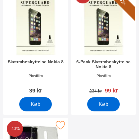
Skærmbeskyttelse Nokia 8
6-Pack Skærmbeskyttelse
Nokia 8
Varenr 24470
Varenr 24469
Plastfilm
Plastfilm
pris
39 kr
99 kr
pris
234 kr
Køb
Køb
Marker ultra Thin TPU Cover Nokia 8 som favorit
-40%