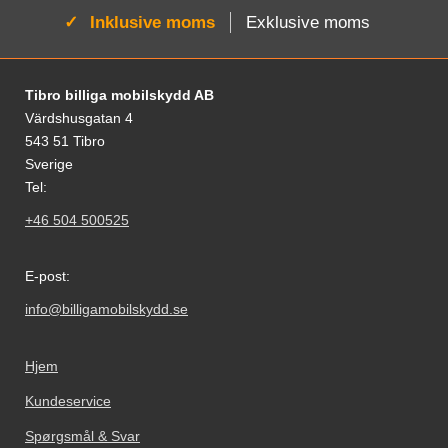
Aktiv:
Inklusive moms
Exklusive moms
Fodnoter Blandede oplysninger og links
Tibro billiga mobilskydd AB
Värdshusgatan 4
543 51 Tibro
Sverige
Tel:
+46 504 500525
E-post:
info@billigamobilskydd.se
Hjem
Kundeservice
Spørgsmål & Svar