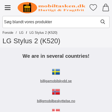
Startside for Tibro Billiga Mobils
Mine favori
Menu
Forside
LG
LG Stylus 2 (K520)
LG Stylus 2 (K520)
S
p
We are in several countries!
r
i
n
g
t
billigamobilskydd.se
i
l
p
r
o
billigmobilbeskyttelse.no
d
u