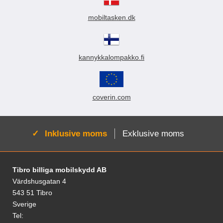
k
t
mobiltasken.dk
e
r
kannykkalompakko.fi
coverin.com
Aktiv:
Inklusive moms
Exklusive moms
Fodnoter Blandede oplysninger og links
Tibro billiga mobilskydd AB
Värdshusgatan 4
543 51 Tibro
Sverige
Tel: