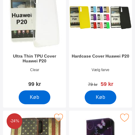
Ultra Thin TPU Cover
Hardcase Cover Huawei P20
Huawei P20
Varenr 26456
Varenr 26533
Clear
Vælg farve
pris
99 kr
59 kr
pris
79 kr
Køb
Køb
Marker designwallet Huawei P20 som favorit
Marker designwallet Huawei
-24%