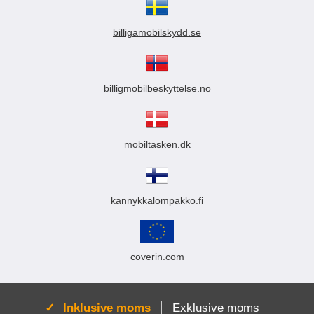
billigamobilskydd.se
billigmobilbeskyttelse.no
mobiltasken.dk
kannykkalompakko.fi
coverin.com
Aktiv:
Inklusive moms
Exklusive moms