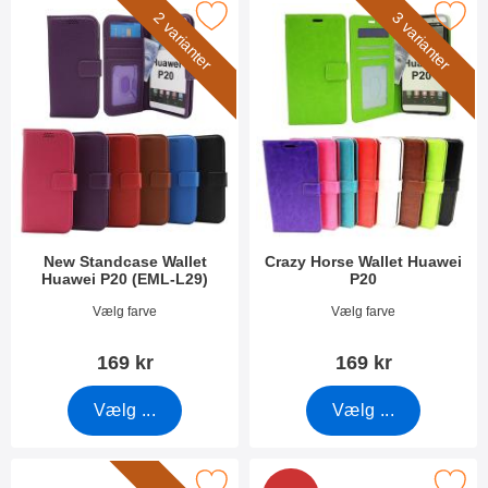
r new Standcase Wallet Huawei P20 (EML-L29) som favorit
Marker crazy Horse Wallet Hua
2 varianter
3 varianter
New Standcase Wallet
Crazy Horse Wallet Huawei
Huawei P20 (EML-L29)
P20
Varenr 31350
Varenr 26470
Vælg farve
Vælg farve
169 kr
169 kr
Vælg ...
Vælg ...
Marker glasbeskyttelse Huawei P20 som favorit
Marker full Frame Glasbeskyttelse