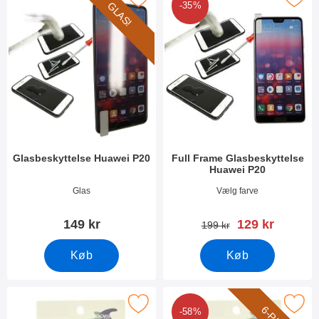
GLAS!
-35%
Glasbeskyttelse Huawei P20
Full Frame Glasbeskyttelse
Huawei P20
Varenr 26461
Varenr 26464
Glas
Vælg farve
pris
149 kr
129 kr
pris
199 kr
Køb
Køb
Marker skærmbeskyttelse Huawei P20 som favorit
Marker 6-Pack Skærmbeskyttelse 
-58%