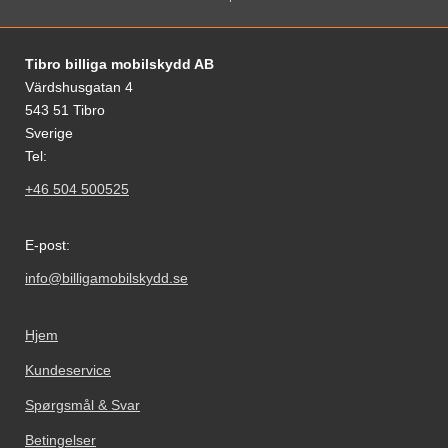
Fodnoter Blandede oplysninger og links
Tibro billiga mobilskydd AB
Värdshusgatan 4
543 51 Tibro
Sverige
Tel:
+46 504 500525
E-post:
info@billigamobilskydd.se
Hjem
Kundeservice
Spørgsmål & Svar
Betingelser