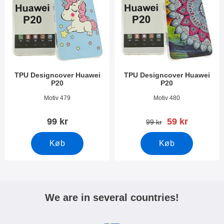
TPU Designcover Huawei
TPU Designcover Huawei
P20
P20
Varenr 26560
Varenr 26451
Motiv 479
Motiv 480
pris
99 kr
59 kr
pris
99 kr
Køb
Køb
We are in several countries!