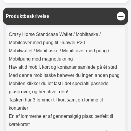
Lyttetid: cirka 4 timer
kontakt. USB Type-C til Lightning
kabel medfølger. Produktet er CE
mærket Input: AC100-240V
L
Produktbeskrivelse
50/60Hz 0.8A Max Output: USB:
u
DC5V/3.0A (15W) 9V/2.0A (18W)
k
Produktbeskrivelse
12V/1.5 (18W) Type-C: 5V/3A
Crazy Horse Standcase Wallet /
Mobiltaske /
(PD15W) 9V/2.22A (PD20W)
12V/1.67A(PD20W) Total Effekt:
Mobilcover med pung til Huawei P20
5V/3A Max Maximum output:
Mobilwallet / Mobiltaske / Mobilcover med pung /
20.W Max Længde på ledning: 1
meter Farve: Hvid
Mobilpung med magnetlukning
Hav altid mobil, kort og kontanter samlede på ét sted
Med denne mobiltaske behøver du ingen anden pung
Mobilen klikker du let fast i det specialtilpassede
plastcover, og hér bliver den!
Tasken har 3 lommer til kort samt en lomme til
kontanter
En af lommerne er af gennemsigtig plast; perfekt til
kørekortet