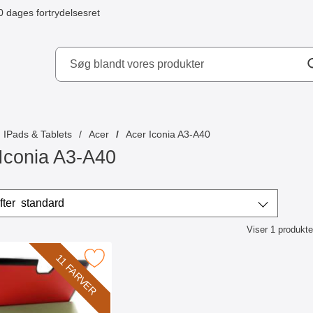
0 dages fortrydelsesret
ydd AB
IPads & Tablets
Acer
Acer Iconia A3-A40
Iconia A3-A40
r
Sorter efter
standard
Viser
1
produkte
ktliste
11 FARVER
 cover Case Acer Iconia A3-A40 som favorit