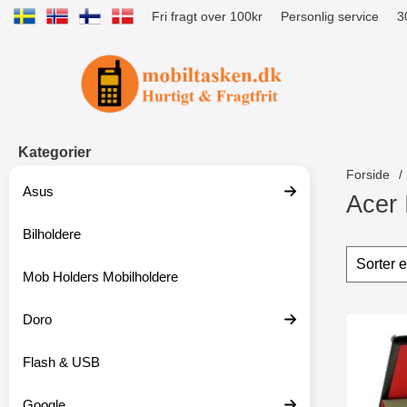
Fri fragt over 100kr
Personlig service
3
Startside for Tibro Billiga Mobilsk
Kategorier
Forside
Asus
Acer 
Bilholdere
S
p
Sorte
S
r
p
Mob Holders Mobilholdere
i
r
n
i
g
Doro
n
produ
t
g
Marker
i
f
Flash & USB
l
i
p
l
r
t
Google