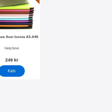
se Acer Iconia A3-A40
0899
Vælg farve
249 kr
Køb