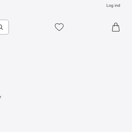
Log ind
Mine favoritter
r