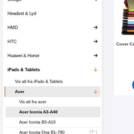
o
r
d
e
Headset & Lyd
u
o
k
v
t
e
HMD
e
r
r
HTC
Cover Ca
Huawei & Honor
Varenr 2
iPads & Tablets
Vis alt fra iPads & Tablets
Acer
Vis alt fra acer
Acer Iconia A3-A40
Acer Iconia B3-A10
Acer Iconia One B1-780
(7")