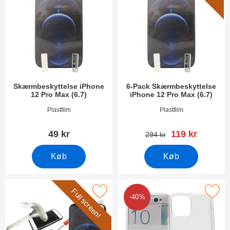
Skærmbeskyttelse iPhone
6-Pack Skærmbeskyttelse
12 Pro Max (6.7)
iPhone 12 Pro Max (6.7)
Varenr 37890
Varenr 37889
Plastfilm
Plastfilm
pris
49 kr
119 kr
pris
294 kr
Køb
Køb
Full screen!
ull Frame Glasbeskyttelse iPhone 12 Pro Max (6.7) som favorit
Marker tPU Cover iPhone 12 Pro 
-40%