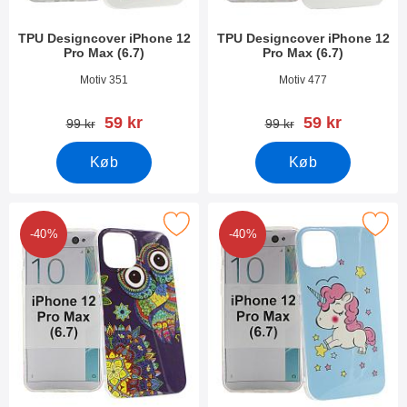
TPU Designcover iPhone 12
TPU Designcover iPhone 12
Pro Max (6.7)
Pro Max (6.7)
Varenr 37881
Varenr 37880
Motiv 351
Motiv 477
pris
pris
59 kr
59 kr
pris
pris
99 kr
99 kr
Køb
Køb
ker tPU Designcover iPhone 12 Pro Max (6.7) som favorit
Marker tPU Designcover iPhone 12 P
-40%
-40%