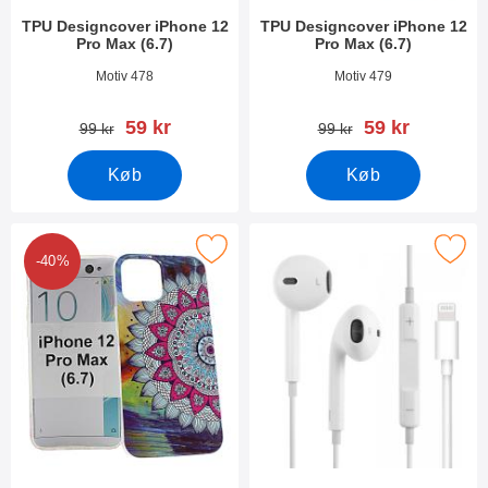
TPU Designcover iPhone 12
TPU Designcover iPhone 12
Pro Max (6.7)
Pro Max (6.7)
Varenr 37879
Varenr 37878
Motiv 478
Motiv 479
pris
pris
59 kr
59 kr
pris
pris
99 kr
99 kr
Køb
Køb
ker tPU Designcover iPhone 12 Pro Max (6.7) som favorit
Marker hoco Headset til Apple
-40%