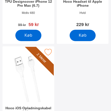
TPU Designcover iPhone 12
Hoco Headset til Apple
Pro Max (6.7)
iPhone
Varenr 37877
Varenr 25210
Motiv 480
Hvid
pris
59 kr
229 kr
pris
99 kr
Køb
Køb
Marker hoco iOS Opladningskabel 2 Meter som favorit
2 Meter
Hoco iOS Opladningskabel