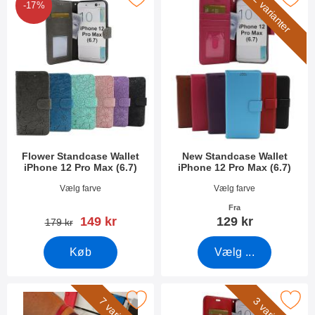
2 varianter
-17%
Flower Standcase Wallet
New Standcase Wallet
iPhone 12 Pro Max (6.7)
iPhone 12 Pro Max (6.7)
Varenr 42250
Varenr 38031
Vælg farve
Vælg farve
Fra
pris
149 kr
129 kr
pris
179 kr
Køb
Vælg ...
Marker wrist Strap til New Standcase Wallet som favorit
Marker crazy Horse Wallet iPhone 12