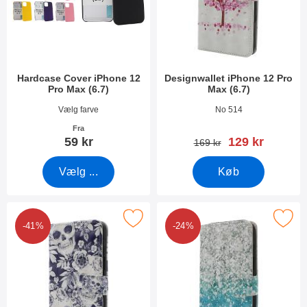
Hardcase Cover iPhone 12
Designwallet iPhone 12 Pro
Pro Max (6.7)
Max (6.7)
Varenr 41701
Varenr 38019
Vælg farve
No 514
Fra
pris
59 kr
129 kr
pris
169 kr
Vælg ...
Køb
arker designwallet iPhone 12 Pro Max (6.7) som favorit
Marker designwallet iPhone 12 Pr
-41%
-24%