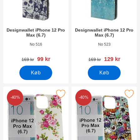
Designwallet iPhone 12 Pro
Designwallet iPhone 12 Pro
Max (6.7)
Max (6.7)
Varenr 38017
Varenr 38012
No 516
No 523
pris
pris
99 kr
129 kr
pris
pris
169 kr
169 kr
Køb
Køb
ker tPU Designcover iPhone 12 Pro Max (6.7) som favorit
Marker tPU Designcover iPhone 12 P
-40%
-40%