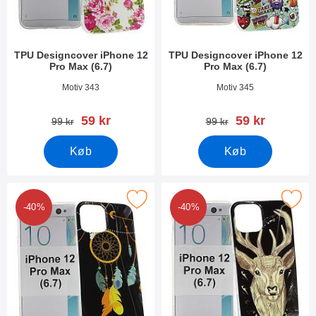
TPU Designcover iPhone 12
TPU Designcover iPhone 12
Pro Max (6.7)
Pro Max (6.7)
Varenr 37885
Varenr 37884
Motiv 343
Motiv 345
pris
pris
59 kr
59 kr
pris
pris
99 kr
99 kr
Køb
Køb
ker tPU Designcover iPhone 12 Pro Max (6.7) som favorit
Marker tPU Designcover iPhone 12 P
-40%
-40%