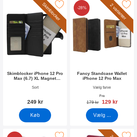
Skimblocker
blocker iPhone 12 Pro Max (6.7) XL Magnet Mobilcover som favo
Marker fancy Standcase Wallet iPho
2 varianter
-28%
Skimblocker iPhone 12 Pro
Fancy Standcase Wallet
Max (6.7) XL Magnet
iPhone 12 Pro Max
Mobilcover
Varenr 53487
Varenr 44797
Sort
Vælg farve
Fra
pris
249 kr
129 kr
pris
179 kr
Køb
Vælg ...
 flower Standcase Wallet iPhone 12 Pro Max (6.7) som favorit
Marker new Standcase Wallet iPhone 1