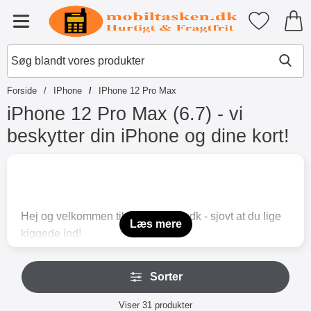
Startside for Tibro Billiga Mobils
Mine favori
Menu
Forside
IPhone
IPhone 12 Pro Max
iPhone 12 Pro Max (6.7) - vi
beskytter din iPhone og dine kort!
S
p
r
i
n
Hej og velkommen til mobiltasken.dk - sjovt at du lige
g
Læs mere
kiggede ind!
t
i
Her på siden finder du mobiltilbehør og beskyttelse
l
S
til iPhone 12 Pro Max (6.7) - en telefon man gerne vil
p
Sorter
p
r
passe godt på.
r
o
Sorter
I vores sortiment finder du altid skærmbeskyttelse af
i
Viser
31
produkter
d