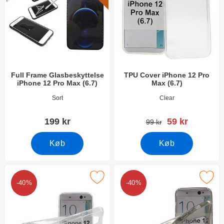
Full Frame Glasbeskyttelse
TPU Cover iPhone 12 Pro
iPhone 12 Pro Max (6.7)
Max (6.7)
Varenr 38030
Varenr 38021
Sort
Clear
pris
199 kr
59 kr
pris
99 kr
Køb
Køb
r ultra Thin TPU Cover iPhone 12 Pro Max (6.7) som favorit
Marker ultra Thin TPU Cover iPhone 1
-40%
-40%