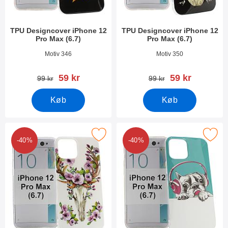
TPU Designcover iPhone 12
TPU Designcover iPhone 12
Pro Max (6.7)
Pro Max (6.7)
Varenr 37883
Varenr 37882
Motiv 346
Motiv 350
pris
pris
59 kr
59 kr
pris
pris
99 kr
99 kr
Køb
Køb
ker tPU Designcover iPhone 12 Pro Max (6.7) som favorit
Marker tPU Designcover iPhone 12 P
-40%
-40%