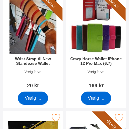
7 varianter
3 varianter
Wrist Strap til New
Crazy Horse Wallet iPhone
Standcase Wallet
12 Pro Max (6.7)
Varenr 40789
Varenr 38023
Vælg farve
Vælg farve
20 kr
169 kr
Vælg ...
Vælg ...
Marker kameraglas iPhone 12 Pro Max (6.7) som favorit
Marker glasbeskyttelse iPhone 12 P
GLAS!