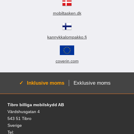
mobiltasken.dk
kannykkalompakko.fi
coverin.com
Aktiv:
Inklusive moms
Exklusive moms
Fodnoter Blandede oplysninger og links
Tibro billiga mobilskydd AB
Värdshusgatan 4
543 51 Tibro
Sverige
Tel: