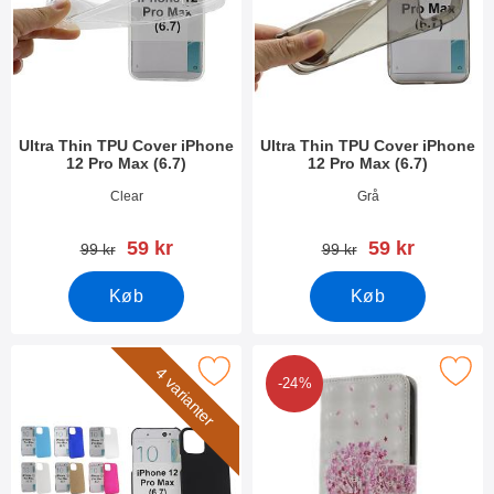
Ultra Thin TPU Cover iPhone
Ultra Thin TPU Cover iPhone
12 Pro Max (6.7)
12 Pro Max (6.7)
Varenr 37892
Varenr 37891
Clear
Grå
pris
pris
59 kr
59 kr
pris
pris
99 kr
99 kr
Køb
Køb
rker hardcase Cover iPhone 12 Pro Max (6.7) som favorit
Marker designwallet iPhone 12 Pr
4 varianter
-24%