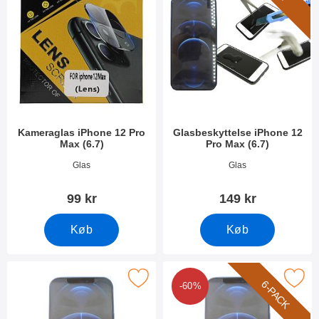
Kameraglas iPhone 12 Pro
Glasbeskyttelse iPhone 12
Max (6.7)
Pro Max (6.7)
Varenr 38827
Varenr 38022
Glas
Glas
99 kr
149 kr
Køb
Køb
ker skærmbeskyttelse iPhone 12 Pro Max (6.7) som favorit
Marker 6-Pack Skærmbeskyttelse iPhone 
6-PACK
-60%