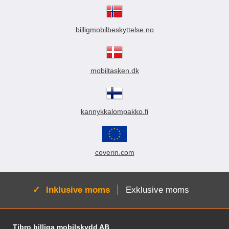
billigmobilbeskyttelse.no
mobiltasken.dk
kannykkalompakko.fi
coverin.com
Aktiv:
Inklusive moms
Exklusive moms
Fodnoter Blandede oplysninger og links
Tibro billiga mobilskydd AB