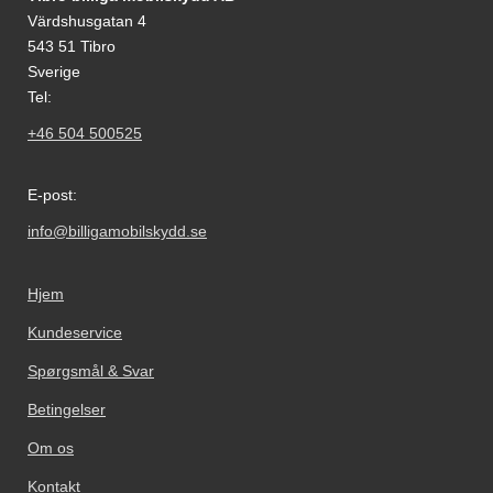
Värdshusgatan 4
543 51 Tibro
Sverige
Tel:
+46 504 500525
E-post:
info@billigamobilskydd.se
Hjem
Kundeservice
Spørgsmål & Svar
Betingelser
Om os
Kontakt