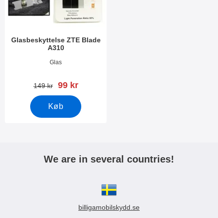
k
e
t
r
e
r
Glasbeskyttelse ZTE Blade
A310
Varenr 20275
Glas
pris
99 kr
pris
149 kr
Køb
We are in several countries!
billigamobilskydd.se