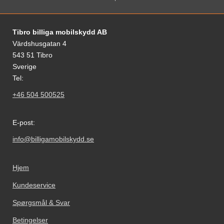
Fodnoter Blandede oplysninger og links
Tibro billiga mobilskydd AB
Värdshusgatan 4
543 51 Tibro
Sverige
Tel:
+46 504 500525
E-post:
info@billigamobilskydd.se
Hjem
Kundeservice
Spørgsmål & Svar
Betingelser