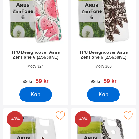
TPU Designcover Asus
TPU Designcover Asus
ZenFone 6 (ZS630KL)
ZenFone 6 (ZS630KL)
Varenr 32002
Varenr 31998
Motiv 324
Motiv 360
pris
pris
59 kr
59 kr
pris
pris
99 kr
99 kr
Køb
Køb
er tPU Designcover Asus ZenFone 6 (ZS630KL) som favorit
Marker tPU Designcover Asus ZenFon
-40%
-40%