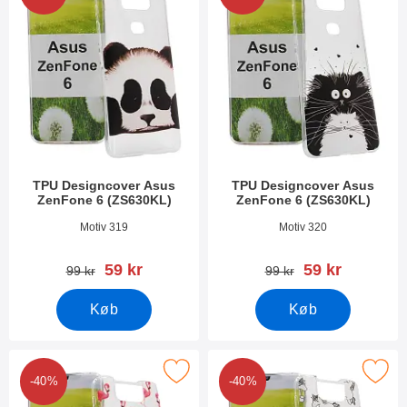
TPU Designcover Asus
TPU Designcover Asus
ZenFone 6 (ZS630KL)
ZenFone 6 (ZS630KL)
Varenr 32007
Varenr 32006
Motiv 319
Motiv 320
pris
pris
59 kr
59 kr
pris
pris
99 kr
99 kr
Køb
Køb
er tPU Designcover Asus ZenFone 6 (ZS630KL) som favorit
Marker tPU Designcover Asus ZenFon
-40%
-40%