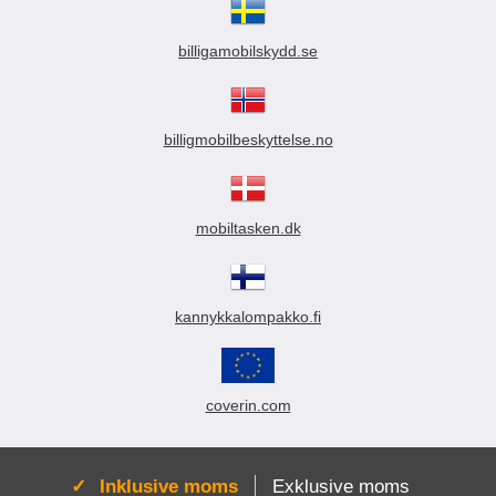
billigamobilskydd.se
billigmobilbeskyttelse.no
mobiltasken.dk
kannykkalompakko.fi
coverin.com
Aktiv:
Inklusive moms
Exklusive moms