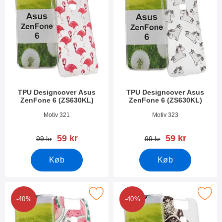
TPU Designcover Asus
TPU Designcover Asus
ZenFone 6 (ZS630KL)
ZenFone 6 (ZS630KL)
Varenr 32005
Varenr 32003
Motiv 321
Motiv 323
pris
pris
59 kr
59 kr
pris
pris
99 kr
99 kr
Køb
Køb
er tPU Designcover Asus ZenFone 6 (ZS630KL) som favorit
Marker tPU Designcover Asus ZenFon
-40%
-40%