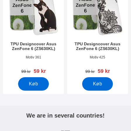
TPU Designcover Asus
TPU Designcover Asus
ZenFone 6 (ZS630KL)
ZenFone 6 (ZS630KL)
Varenr 31997
Varenr 31996
Motiv 361
Motiv 425
pris
pris
59 kr
59 kr
pris
pris
99 kr
99 kr
Køb
Køb
We are in several countries!