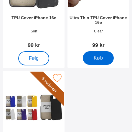
TPU Cover iPhone 16e
Ultra Thin TPU Cover iPhone
16e
Varenr 52860
Varenr 52861
Sort
Clear
99 kr
99 kr
, TPU Cover iPhone 16e
Køb
Følg
Marker hardcase Cover iPhone 16e som favorit
6 varianter