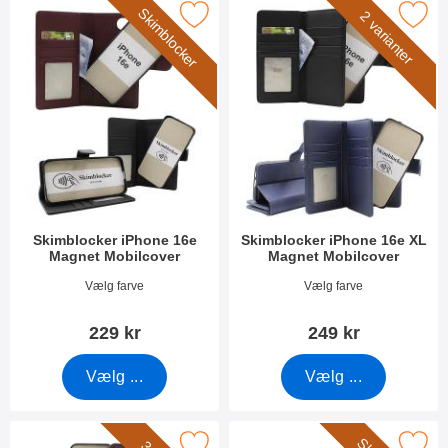
Skimblocker
er skimblocker iPhone 16e Magnet Mobilcover som favorit
Marker skimblocker iPhone 16e XL Mag
2 varianter
Skimblocker iPhone 16e
Skimblocker iPhone 16e XL
Magnet Mobilcover
Magnet Mobilcover
Varenr 52822
Varenr 52824
Vælg farve
Vælg farve
229 kr
249 kr
Vælg ...
Vælg ...
Marker magnet Cover iPhone 16e som favorit
Marker skimblocker iPhone 16e Mobi