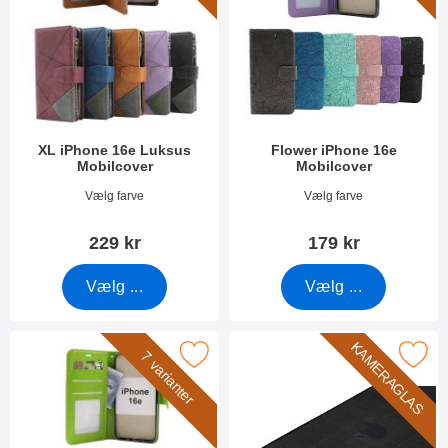
XL iPhone 16e Luksus
Flower iPhone 16e
Mobilcover
Mobilcover
Varenr 52836
Varenr 52841
Vælg farve
Vælg farve
229 kr
179 kr
Vælg ...
Vælg ...
KAMERAGLAS
Marker crazy Horse iPhone 16e Mobilcover som favorit
Marker kameraglas iPhone 
7 varianter