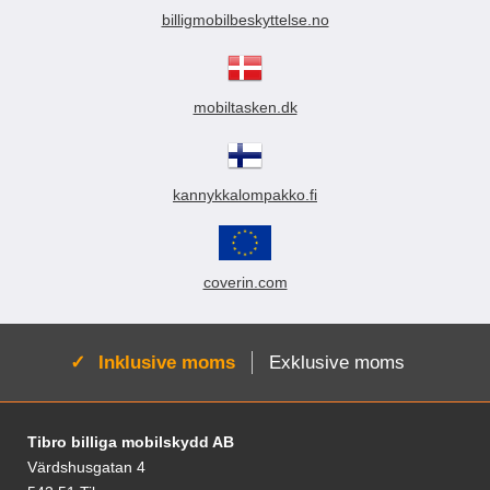
billigmobilbeskyttelse.no
mobiltasken.dk
kannykkalompakko.fi
coverin.com
Aktiv:
Inklusive moms
Exklusive moms
Fodnoter Blandede oplysninger og links
Tibro billiga mobilskydd AB
Värdshusgatan 4