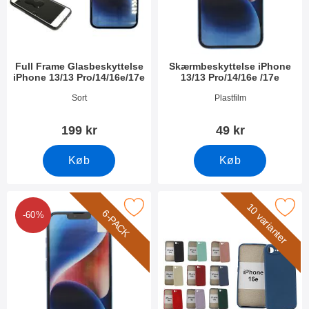
Full Frame Glasbeskyttelse
Skærmbeskyttelse iPhone
iPhone 13/13 Pro/14/16e/17e
13/13 Pro/14/16e /17e
Varenr 44811
Varenr 44805
Sort
Plastfilm
199 kr
49 kr
Køb
Køb
10 varianter
ack Skærmbeskyttelse iPhone 13/13 Pro/14/16e /17e som favor
Marker silikone Cover iPhon
6-PACK
-60%