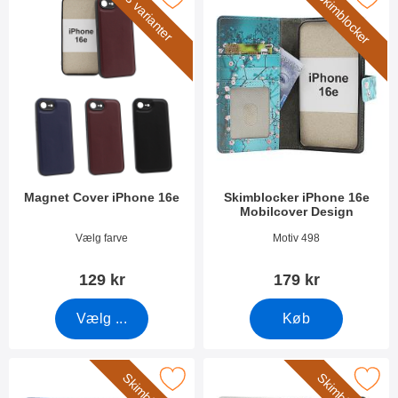
Skimblocker
3 varianter
Magnet Cover iPhone 16e
Skimblocker iPhone 16e
Mobilcover Design
Varenr 52829
Varenr 52826
Vælg farve
Motiv 498
129 kr
179 kr
Vælg ...
Køb
er skimblocker iPhone 16e Mobilcover Design som favorit
Marker skimblocker iPhone 16e Mobi