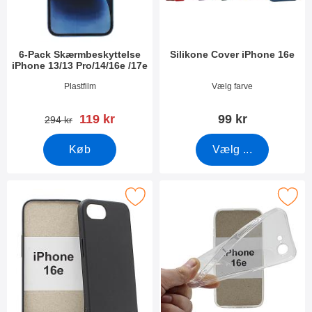
6-Pack Skærmbeskyttelse
Silikone Cover iPhone 16e
iPhone 13/13 Pro/14/16e /17e
Varenr 44804
Varenr 53300
Plastfilm
Vælg farve
pris
119 kr
99 kr
pris
294 kr
Køb
Vælg ...
Marker tPU Cover iPhone 16e som favorit
Marker ultra Thin TPU Cover iP