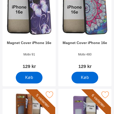
Magnet Cover iPhone 16e
Magnet Cover iPhone 16e
Varenr 52834
Varenr 52835
Motiv 91
Motiv 480
129 kr
129 kr
Køb
Køb
Marker xL iPhone 16e Luksus Mobilcover som favorit
Marker flower iPhone 16e Mob
5 varianter
6 varianter