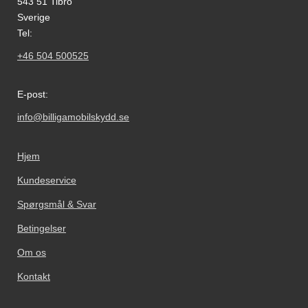
543 51 Tibro
Sverige
Tel:
+46 504 500525
E-post:
info@billigamobilskydd.se
Hjem
Kundeservice
Spørgsmål & Svar
Betingelser
Om os
Kontakt