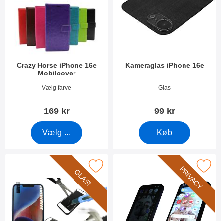
Crazy Horse iPhone 16e
Kameraglas iPhone 16e
Mobilcover
Varenr 52847
Varenr 52855
Vælg farve
Glas
169 kr
99 kr
Vælg ...
Køb
r glasbeskyttelse iPhone 13/13 Pro/14/16e /17e som favorit
Marker privacy Skærmbeskytter i hærdet glas iPhone
PRIVACY
GLAS!