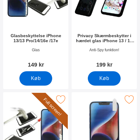
Glasbeskyttelse iPhone
Privacy Skærmbeskytter i
13/13 Pro/14/16e /17e
hærdet glas iPhone 13 / 13
Pro / 14 / 16e / 17e
Varenr 44812
Varenr 50374
Glas
Anti-Spy funktion!
149 kr
199 kr
Køb
Køb
Full screen!
l Frame Glasbeskyttelse iPhone 13/13 Pro/14/16e/17e som favor
Marker skærmbeskyttelse iPhone 13/13 