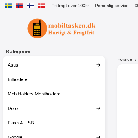
Fri fragt over 100kr
Personlig service
3
Startside for Tibro Billiga Mobilsk
Kategorier
Forside
Asus
Andr
Bilholdere
Mob Holders Mobilholdere
-52%
Doro
Flash & USB
Google