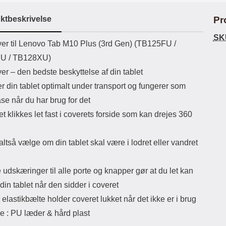
ikassekapacitet: 200 mha
eller USB Type-C kontakt. USB Type-
elast
yttetid: cirka 4 timer
C til Lightning kabel medfølger.
det
ktbeskrivelse
Pr
Produktet er CE mærket Input:
AC100-240V 50/60Hz 0.8A Max
SK
uktbeskrivelse
er til Lenovo Tab M10 Plus (3rd Gen) (TB125FU /
Output: USB: DC5V/3.0A (15W)
9V/2.0A (18W) 12V/1.5 (18W) Type-
U / TB128XU)
C: 5V/3A (PD15W) 9V/2.22A
r – den bedste beskyttelse af din tablet
(PD20W) 12V/1.67A(PD20W) Total
Effekt: 5V/3A Max Maximum output:
r din tablet optimalt under transport og fungerer som
20.W Max Længde på ledning: 1
se når du har brug for det
meter Farve: Hvid
et klikkes let fast i coverets forside som kan drejes 360
ltså vælge om din tablet skal være i lodret eller vandret
udskæringer til alle porte og knapper gør at du let kan
din tablet når den sidder i
coveret
t elastikbælte holder coveret lukket når det ikke er i brug
e : PU læder & hård plast