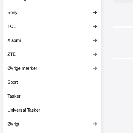
Sony
TCL
Xiaomi
ZTE
Øvrige mærker
Sport
Tasker
Standca
Tab 
Universal Tasker
Standca
god besky
Øvrigt
barns ta
M10 Pl
Skærmbe