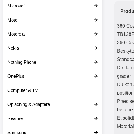
Batter
Microsoft
L
Produ
Moto
Prod
360 Cov
Motorola
TB128F
360 Cove
Nokia
Beskytte
Standca
Nothing Phone
Din tabl
OnePlus
grader
Du kan a
Computer & TV
position
Præcise 
Opladning & Adaptere
betjene 
Et solid
Realme
Material
Samsung