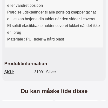
Lyttetid: cirka 4 timer
kontakt. USB Type-C til Lightning
eller vandret position
kabel medfølger. Produktet er CE
mærket Input: AC100-240V
Præcise udskæringer til alle porte og knapper gør at
50/60Hz 0.8A Max Output: USB:
du let kan betjene din tablet når den sidder i
coveret
DC5V/3.0A (15W) 9V/2.0A (18W)
12V/1.5 (18W) Type-C: 5V/3A
Et solidt elastikbælte holder coveret lukket når det ikke
(PD15W) 9V/2.22A (PD20W)
er i brug
12V/1.67A(PD20W) Total Effekt:
5V/3A Max Maximum output:
Materiale : PU læder & hård plast
20.W Max Længde på ledning: 1
meter Farve: Hvid
Produktinformation
SKU:
31991 Silver
Du kan måske lide disse
Merkitse blow productListContainer
Merkitse blow productL