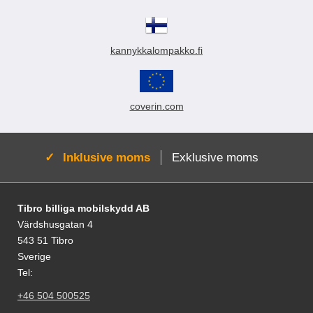
kannykkalompakko.fi
coverin.com
Aktiv:
Inklusive moms
Exklusive moms
Fodnoter Blandede oplysninger og links
Tibro billiga mobilskydd AB
Värdshusgatan 4
543 51 Tibro
Sverige
Tel:
+46 504 500525