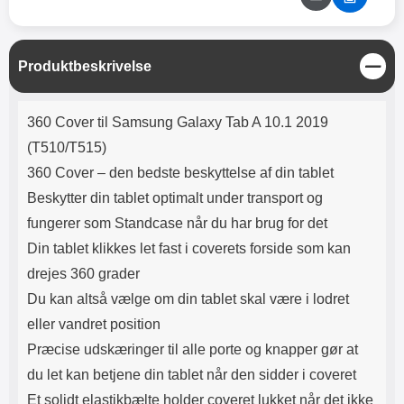
Lyttetid: cirka 4 timer
kontakt. USB Type-C til Lightning
kabel medfølger. Produktet er CE
mærket Input: AC100-240V
50/60Hz 0.8A Max Output: USB:
L
Produktbeskrivelse
DC5V/3.0A (15W) 9V/2.0A (18W)
u
12V/1.5 (18W) Type-C: 5V/3A
k
Produktbeskrivelse
(PD15W) 9V/2.22A (PD20W)
360 Cover til Samsung Galaxy Tab A 10.1 2019
12V/1.67A(PD20W) Total Effekt:
5V/3A Max Maximum output:
(T510/T515)
20.W Max Længde på ledning: 1
360 Cover – den bedste beskyttelse af din tablet
meter Farve: Hvid
Beskytter din tablet optimalt under transport og
fungerer som Standcase når du har brug for det
Din tablet klikkes let fast i coverets forside som kan
drejes 360 grader
Du kan altså vælge om din tablet skal være i lodret
eller vandret position
Præcise udskæringer til alle porte og knapper gør at
du let kan betjene din tablet når den sidder i
coveret
Et solidt elastikbælte holder coveret lukket når det ikke