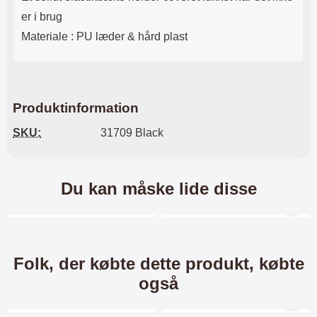
er i brug
Materiale : PU læder & hård plast
Produktinformation
SKU:
31709 Black
Du kan måske lide disse
Merkitse blow productListContainer
Merkitse blow productL
7 varianter
5 varianter
Folk, der købte dette produkt, købte
også