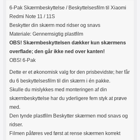
Produktbeskrivelse
Lyttetid: cirka 4 timer
kontakt. USB Type-C til Lightning
6-Pak Skærmbeskyttelse / Beskyttelsesfilm til Xiaomi
kabel medfølger. Produktet er CE
mærket Input: AC100-240V
Redmi Note 11 / 11S
50/60Hz 0.8A Max Output: USB:
Beskytter din skærm mod ridser og snavs
DC5V/3.0A (15W) 9V/2.0A (18W)
12V/1.5 (18W) Type-C: 5V/3A
Materiale: Gennemsigtig plastfilm
(PD15W) 9V/2.22A (PD20W)
OBS! Skærmbeskyttelsen dækker kun skærmens
12V/1.67A(PD20W) Total Effekt:
5V/3A Max Maximum output:
overflade; den går ikke ned over kanten!
20.W Max Længde på ledning: 1
OBS! 6-Pak
meter Farve: Hvid
Dette er et økonomisk valg for den prisbevidste; her får
du 6 beskyttelsesfilm til din skærm i én pakke.
Skulle du mislykkes med monteringen af din
skærmbeskyttelse har du yderligere fem styk at prøve
med.
Den tynde plastfilm Beskytter skærmen mod snavs og
ridser.
Filmen påføres ved først at rense skærmen korrekt