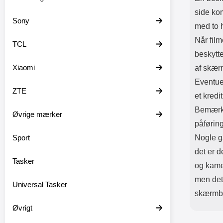
side ko
Sony
med to h
Når fil
TCL
beskytt
Xiaomi
af skær
Eventue
ZTE
et kredit
Bemærk 
Øvrige mærker
påførin
Sport
Nogle g
det er d
Tasker
og kame
men det 
Universal Tasker
skærmbe
Øvrigt