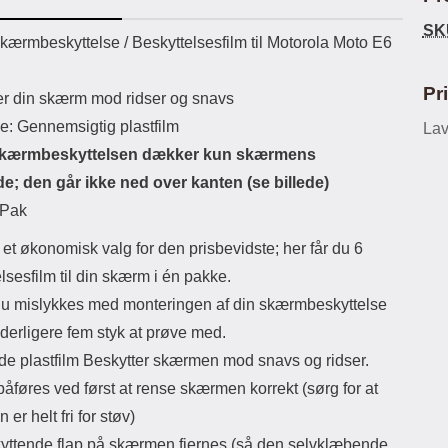
ikassekapacitet: 200 mha
eller USB Type-C kontakt. USB Type-
elast
SK
yttetid: cirka 4 timer
C til Lightning kabel medfølger.
det
uktbeskrivelse
kærmbeskyttelse / Beskyttelsesfilm til Motorola Moto E6
Produktet er CE mærket Input:
AC100-240V 50/60Hz 0.8A Max
Output: USB: DC5V/3.0A (15W)
Pr
er din skærm mod ridser og snavs
9V/2.0A (18W) 12V/1.5 (18W) Type-
le: Gennemsigtig plastfilm
C: 5V/3A (PD15W) 9V/2.22A
Lav
(PD20W) 12V/1.67A(PD20W) Total
kærmbeskyttelsen dækker kun skærmens
Effekt: 5V/3A Max Maximum output:
de; den går ikke ned over kanten (se billede)
20.W Max Længde på ledning: 1
meter Farve: Hvid
-Pak
 et økonomisk valg for den prisbevidste; her får du 6
lsesfilm til din skærm i én pakke.
du mislykkes med monteringen af din skærmbeskyttelse
derligere fem styk at prøve med.
de plastfilm Beskytter skærmen mod snavs og ridser.
åføres ved først at rense skærmen korrekt (sørg for at
er helt fri for støv)
yttende flap på skærmen fjernes (så den selvklæbende