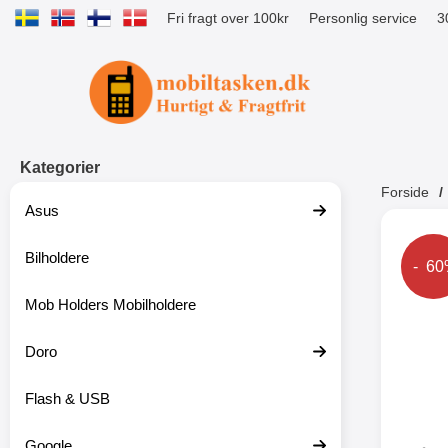
Fri fragt over 100kr
Personlig service
3
Startside for Tibro Billiga Mobilsk
Kategorier
Forside
Asus
Andr
Bilholdere
Prise
- 6
Mob Holders Mobilholdere
-52%
Doro
Flash & USB
Google