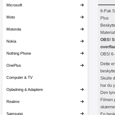
Batter
Microsoft
L
Prod
6-Pak S
Moto
Plus
Beskytt
Motorola
Materia
OBS! S
Nokia
overfla
Nothing Phone
OBS! 6
Dette er
OnePlus
beskytte
Computer & TV
Skulle 
har du y
Opladning & Adaptere
Den tyn
Filmen p
Realme
skærmen 
Samsung
En besk