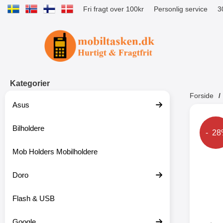
Fri fragt over 100kr
Personlig service
3
Startside for Tibro Billiga Mobilsk
Kategorier
Forside
Asus
Andr
Bilholdere
Prise
- 2
Mob Holders Mobilholdere
-52%
Doro
Flash & USB
Google