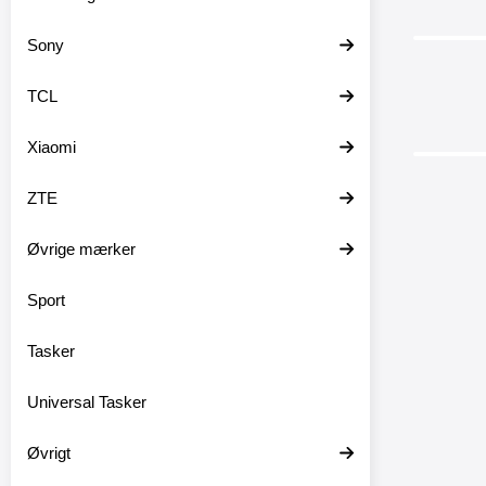
Sony
-40%
TCL
Xiaomi
ZTE
Øvrige mærker
Sport
Skærmbe
E10 
Tasker
Skærmbe
E10 (ZA47 / TB
skær
Universal Tasker
Materia
Glasbe
OBS! Sk
Øvrigt
kun skæ
Skærmbes
ikke ned o