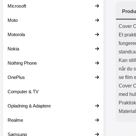
Batter
Microsoft
L
Produ
Moto
Prod
Cover C
Motorola
Et prakt
fungere
Nokia
standca
Kan stil
Nothing Phone
når du 
OnePlus
se film 
Cover C
Computer & TV
med hul 
Praktisk,
Opladning & Adaptere
Material
Realme
Samsung