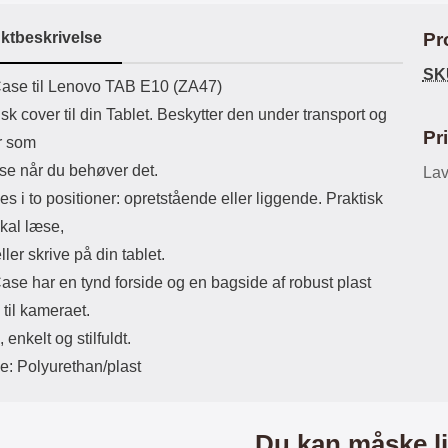
ikassekapacitet: 200 mha
eller USB Type-C kontakt. USB Type-
Sta
yttetid: cirka 4 timer
C til Lightning kabel medfølger.
ktbeskrivelse
Pr
Produktet er CE mærket Input:
ma
AC100-240V 50/60Hz 0.8A Max
SK
uktbeskrivelse
ase til Lenovo TAB E10 (ZA47)
Output: USB: DC5V/3.0A (15W)
mob
9V/2.0A (18W) 12V/1.5 (18W) Type-
for 
isk cover til din Tablet. Beskytter den under transport og
C: 5V/3A (PD15W) 9V/2.22A
du
Pr
r som
(PD20W) 12V/1.67A(PD20W) Total
mo
Effekt: 5V/3A Max Maximum output:
som
se når du behøver det.
Lav
20.W Max Længde på ledning: 1
les i to positioner: opretstående eller liggende. Praktisk
meter Farve: Hvid
lynl
skal læse,
småm
eller skrive på din tablet.
a
lo
ase har en tynd forside og en bagside af robust plast
bli
til kameraet.
ogs
Eks
 enkelt og stilfuldt.
try
e: Polyurethan/plast
Ma
Du kan måske li