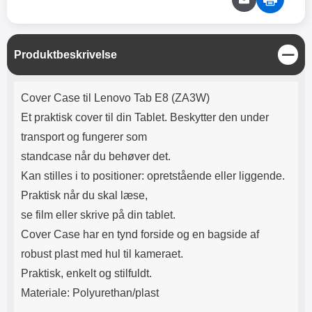
Lyttetid: cirka 4 timer
kontakt. USB Type-C til Lightning
kabel medfølger. Produktet er CE
mærket Input: AC100-240V
50/60Hz 0.8A Max Output: USB:
L
Produktbeskrivelse
DC5V/3.0A (15W) 9V/2.0A (18W)
u
12V/1.5 (18W) Type-C: 5V/3A
k
(PD15W) 9V/2.22A (PD20W)
Produktbeskrivelse
Cover Case til Lenovo Tab E8 (ZA3W)
12V/1.67A(PD20W) Total Effekt:
5V/3A Max Maximum output:
Et praktisk cover til din Tablet. Beskytter den under
20.W Max Længde på ledning: 1
transport og fungerer som
meter Farve: Hvid
standcase når du behøver det.
Kan stilles i to positioner: opretstående eller liggende.
Praktisk når du skal læse,
se film eller skrive på din tablet.
Cover Case har en tynd forside og en bagside af
robust plast med hul til kameraet.
Praktisk, enkelt og stilfuldt.
Materiale: Polyurethan/plast