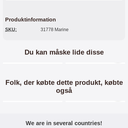
Produktinformation
SKU:
31778 Marine
Du kan måske lide disse
Merkitse blow productListContainer
Merkitse blow productL
-58%
Folk, der købte dette produkt, købte
også
Merkitse blow productListContainer
Merkitse blow productL
4 varianter
We are in several countries!