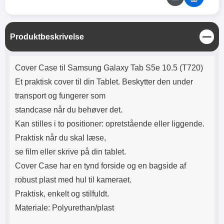
Lyttetid: cirka 4 timer
kontakt. USB Type-C til Lightning
kabel medfølger. Produktet er CE
mærket Input: AC100-240V
50/60Hz 0.8A Max Output: USB:
L
Produktbeskrivelse
DC5V/3.0A (15W) 9V/2.0A (18W)
u
12V/1.5 (18W) Type-C: 5V/3A
k
Produktbeskrivelse
(PD15W) 9V/2.22A (PD20W)
Cover Case til Samsung Galaxy Tab S5e 10.5 (T720)
12V/1.67A(PD20W) Total Effekt:
5V/3A Max Maximum output:
Et praktisk cover til din Tablet. Beskytter den under
20.W Max Længde på ledning: 1
transport og fungerer som
meter Farve: Hvid
standcase når du behøver det.
Kan stilles i to positioner: opretstående eller liggende.
Praktisk når du skal læse,
se film eller skrive på din tablet.
Cover Case har en tynd forside og en bagside af
robust plast med hul til kameraet.
Praktisk, enkelt og stilfuldt.
Materiale: Polyurethan/plast