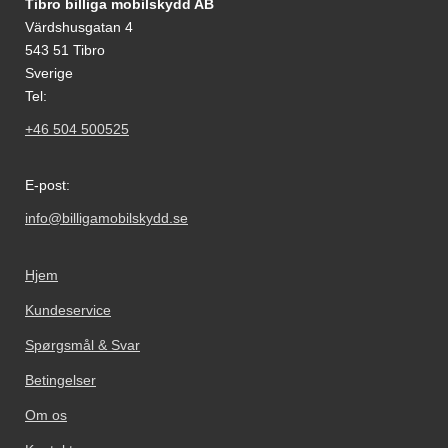
Tibro billiga mobilskydd AB
Värdshusgatan 4
543 51 Tibro
Sverige
Tel:
+46 504 500525
E-post:
info@billigamobilskydd.se
Hjem
Kundeservice
Spørgsmål & Svar
Betingelser
Om os