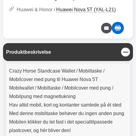
Lyttetid: cirka 4 timer
kontakt. USB Type-C til Lightning
kabel medfølger. Produktet er CE
Huawei & Honor /
Huawei Nova 5T (YAL-L21)
mærket Input: AC100-240V
50/60Hz 0.8A Max Output: USB:
DC5V/3.0A (15W) 9V/2.0A (18W)
12V/1.5 (18W) Type-C: 5V/3A
(PD15W) 9V/2.22A (PD20W)
12V/1.67A(PD20W) Total Effekt:
5V/3A Max Maximum output:
L
Produktbeskrivelse
20.W Max Længde på ledning: 1
u
meter Farve: Hvid
k
Produktbeskrivelse
Crazy Horse Standcase Wallet /
Mobiltaske /
Mobilcover med pung til Huawei Nova 5T
Mobilwallet / Mobiltaske / Mobilcover med pung /
Mobilpung med magnetlukning
Hav altid mobil, kort og kontanter samlede på ét sted
Med denne mobiltaske behøver du ingen anden pung
Mobilen klikker du let fast i det specialtilpassede
plastcover, og hér bliver den!