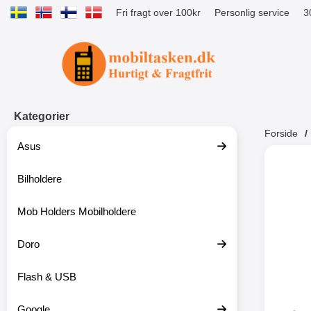
Fri fragt over 100kr
Personlig service
3
Startside for Tibro Billiga Mobilsk
Kategorier
Forside
Asus
Andr
Bilholdere
Mob Holders Mobilholdere
-52%
Doro
Flash & USB
Google