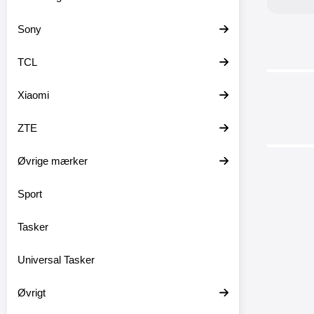
Sony
TCL
Xiaomi
-26%
ZTE
Øvrige mærker
Sport
Tasker
Skimbl
Universal Tasker
Skim
til Hu
Øvrigt
magnetisk
2