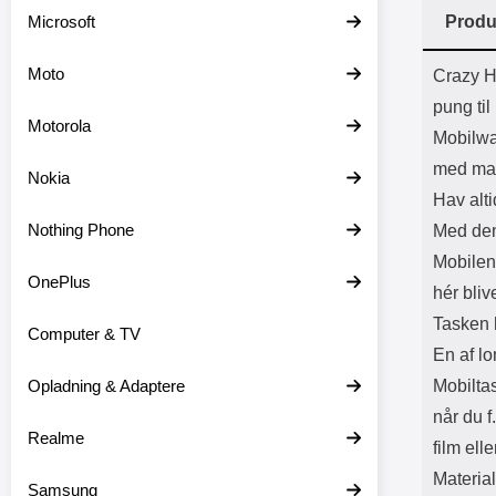
Batter
Microsoft
Produ
L
Prod
Moto
Crazy H
pung ti
Motorola
Mobilwa
med ma
Nokia
Hav alti
Nothing Phone
Med den
Mobilen 
OnePlus
hér bliv
Tasken h
Computer & TV
En af lo
Opladning & Adaptere
Mobilta
når du f
Realme
film elle
Materia
Samsung