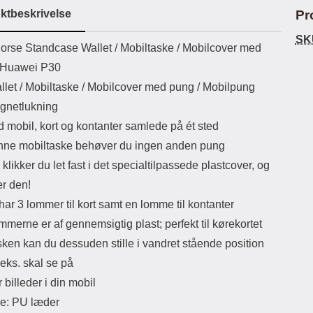
ikassekapacitet: 200 mha
eller USB Type-C kontakt. USB Type-
køre
ktbeskrivelse
Pr
yttetid: cirka 4 timer
C til Lightning kabel medfølger.
På m
Produktet er CE mærket Input:
kort
SK
uktbeskrivelse
orse Standcase Wallet /
Mobiltaske / Mobilcover med
AC100-240V 50/60Hz 0.8A Max
Output: USB: DC5V/3.0A (15W)
kont
l Huawei P30
9V/2.0A (18W) 12V/1.5 (18W) Type-
mob
llet / Mobiltaske / Mobilcover med pung / Mobilpung
C: 5V/3A (PD15W) 9V/2.22A
c
(PD20W) 12V/1.67A(PD20W) Total
ba
gnetlukning
Effekt: 5V/3A Max Maximum output:
d mobil, kort og kontanter samlede på ét sted
20.W Max Længde på ledning: 1
ma
meter Farve: Hvid
task
ne mobiltaske behøver du ingen anden pung
med
klikker du let fast i det specialtilpassede plastcover, og
sel
er den!
cov
ar 3 lommer til kort samt en lomme til kontanter
ING
b
mmerne er af gennemsigtig plast; perfekt til kørekortet
Volu
sken kan du dessuden stille i vandret stående position
der
hvo
.eks. skal se på
r billeder i din mobil
co
le: PU læder
Wall