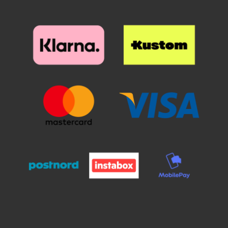
et kreditkort. Nu har din skærm
den bedste skærmbeskyttelse du
kan tænke dig!