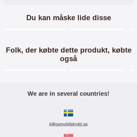
Du kan måske lide disse
Merkitse blow productListContainer
Merkitse blow productL
3 varianter
3 varianter
-40%
Folk, der købte dette produkt, købte
også
Merkitse blow productListContainer
Merkitse blow productL
-34%
We are in several countries!
TPU Mobilcover Motorola
New Standcase Wallet
Moto G7 Power
Motorola Moto G7 Power
TPU Mobilcover til Motorola Moto
Standcase Wallet / Mobiltaske /
billigamobilskydd.se
G7 Power Et enkelt mobilcover
Mobilcover med pung til Motorola
som beskytter din mobil mod stød
Moto G7 Power Mobilwallet /
59 kr.
169 kr.
99 kr.
og ridser Mobilen er beskyttet
Mobiltaske / Mobilcover med