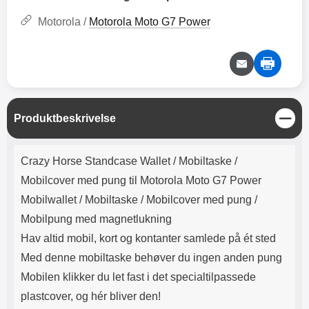
Lyttetid: cirka 4 timer
kontakt. USB Type-C til Lightning
kabel medfølger. Produktet er CE
Motorola /
Motorola Moto G7 Power
mærket Input: AC100-240V
50/60Hz 0.8A Max Output: USB:
DC5V/3.0A (15W) 9V/2.0A (18W)
12V/1.5 (18W) Type-C: 5V/3A
(PD15W) 9V/2.22A (PD20W)
12V/1.67A(PD20W) Total Effekt:
5V/3A Max Maximum output:
L
Produktbeskrivelse
20.W Max Længde på ledning: 1
u
meter Farve: Hvid
k
Produktbeskrivelse
Crazy Horse Standcase Wallet /
Mobiltaske /
Mobilcover med pung til Motorola Moto G7 Power
Mobilwallet / Mobiltaske / Mobilcover med pung /
Mobilpung med magnetlukning
Hav altid mobil, kort og kontanter samlede på ét sted
Med denne mobiltaske behøver du ingen anden pung
Mobilen klikker du let fast i det specialtilpassede
plastcover, og hér bliver den!