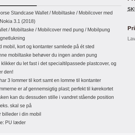
ikassekapacitet: 200 mha
eller USB Type-C kontakt. USB Type-
Sta
SK
yttetid: cirka 4 timer
C til Lightning kabel medfølger.
uktbeskrivelse
orse Standcase Wallet /
Mobiltaske / Mobilcover med
Produktet er CE mærket Input:
ma
 Nokia 3.1 (2018)
AC100-240V 50/60Hz 0.8A Max
Output: USB: DC5V/3.0A (15W)
mob
Pr
llet / Mobiltaske / Mobilcover med pung / Mobilpung
9V/2.0A (18W) 12V/1.5 (18W) Type-
for 
gnetlukning
C: 5V/3A (PD15W) 9V/2.22A
Lav
du
(PD20W) 12V/1.67A(PD20W) Total
mo
d mobil, kort og kontanter samlede på ét sted
Effekt: 5V/3A Max Maximum output:
som
ne mobiltaske behøver du ingen anden pung
20.W Max Længde på ledning: 1
meter Farve: Hvid
lynl
klikker du let fast i det specialtilpassede plastcover, og
er den!
småm
a
ar 3 lommer til kort samt en lomme til kontanter
lo
mmerne er af gennemsigtig plast; perfekt til kørekortet
bli
ogs
sken kan du dessuden stille i vandret stående position
Eks
.eks. skal se på
try
Ma
r billeder i din mobil
le: PU læder