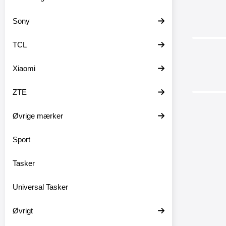
Sony
TCL
Xiaomi
ZTE
-34%
Øvrige mærker
Sport
New St
Tasker
Standca
Universal Tasker
Mobilcov
(2018) 
Øvrigt
Mobilco
Glasb
med magn