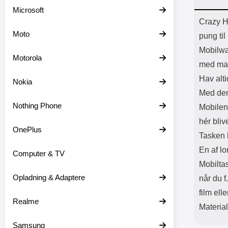
Batter
Microsoft
L
Prod
Crazy H
Moto
pung til
Mobilwa
Motorola
med ma
Hav alti
Nokia
Med den
Nothing Phone
Mobilen 
hér bliv
OnePlus
Tasken h
En af lo
Computer & TV
Mobilta
Opladning & Adaptere
når du f
film elle
Realme
Materia
Samsung