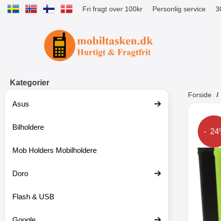
Fri fragt over 100kr
Personlig service
3
Startside for Tibro Billiga Mobilsk
Kategorier
Forside
Asus
Andr
Bilholdere
Prise
- 2
Mob Holders Mobilholdere
-52%
Doro
Flash & USB
Google