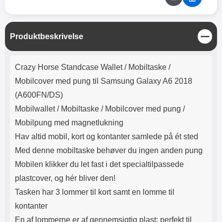
Lyttetid: cirka 4 timer
kontakt. USB Type-C til Lightning
kabel medfølger. Produktet er CE
mærket Input: AC100-240V
50/60Hz 0.8A Max Output: USB:
L
Produktbeskrivelse
DC5V/3.0A (15W) 9V/2.0A (18W)
u
12V/1.5 (18W) Type-C: 5V/3A
k
Produktbeskrivelse
(PD15W) 9V/2.22A (PD20W)
Crazy Horse Standcase Wallet /
Mobiltaske /
12V/1.67A(PD20W) Total Effekt:
5V/3A Max Maximum output:
Mobilcover med pung til Samsung Galaxy A6 2018
20.W Max Længde på ledning: 1
(A600FN/DS)
meter Farve: Hvid
Mobilwallet / Mobiltaske / Mobilcover med pung /
Mobilpung med magnetlukning
Hav altid mobil, kort og kontanter samlede på ét sted
Med denne mobiltaske behøver du ingen anden pung
Mobilen klikker du let fast i det specialtilpassede
plastcover, og hér bliver den!
Tasken har 3 lommer til kort samt en lomme til
kontanter
En af lommerne er af gennemsigtig plast; perfekt til