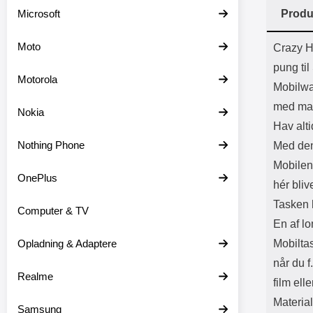
Batter
Microsoft
Produ
L
Prod
Moto
Crazy H
pung ti
Motorola
Mobilwa
med ma
Nokia
Hav alti
Nothing Phone
Med den
Mobilen 
OnePlus
hér bliv
Tasken h
Computer & TV
En af lo
Opladning & Adaptere
Mobilta
når du f
Realme
film elle
Materia
Samsung