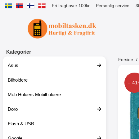
Fri fragt over 100kr
Personlig service
3
Startside for Tibro Billiga Mobilsk
Kategorier
Forside
Asus
Andr
Bilholdere
Prise
- 4
Mob Holders Mobilholdere
-52%
Doro
Flash & USB
Google