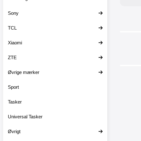
Sony
TCL
Xiaomi
ZTE
Øvrige mærker
Sport
Tasker
New St
Xpe
Universal Tasker
Standca
Mobilcove
Øvrigt
1 IV 