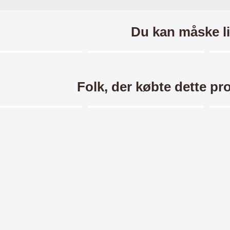
Du kan måske li
Merkitse blow productListContainer
Merkitse blow productListCo
6 varianter
Folk, der købte dette pr
Merkitse blow productListContainer
Merkitse blow productListCo
-2
andcase Wallet Sony
Ultra Thin TPU Cover Sony
Har
ria 1 IV (XQ-CT54)
Xperia 1 IV (XQ-CT54)
se Wallet / Mobiltaske /
Ultra tyndt og gennemsigtigt TPU
Hard
r med pung til Sony Xperia
mobilcover til Sony Xperia 1 IV (XQ-
1 IV
(XQ-CT54) Mobilwallet /
CT54) Et enkelt men slidstærkt
som 
169 kr.
99 kr.