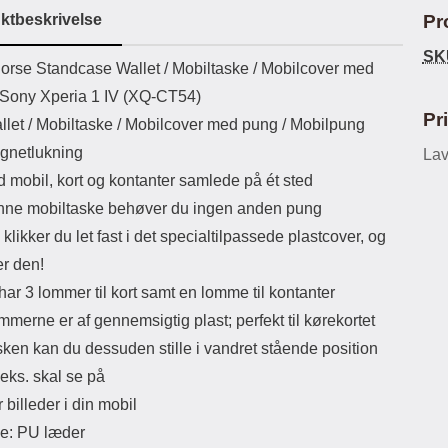
ikassekapacitet: 200 mha
eller USB Type-C kontakt. USB Type-
ktbeskrivelse
Pr
yttetid: cirka 4 timer
C til Lightning kabel medfølger.
for
Produktet er CE mærket Input:
M
SK
uktbeskrivelse
orse Standcase Wallet /
Mobiltaske / Mobilcover med
AC100-240V 50/60Hz 0.8A Max
Wall
Output: USB: DC5V/3.0A (15W)
l Sony Xperia 1 IV (XQ-CT54)
9V/2.0A (18W) 12V/1.5 (18W) Type-
Ob
Pr
llet / Mobiltaske / Mobilcover med pung / Mobilpung
C: 5V/3A (PD15W) 9V/2.22A
fun
(PD20W) 12V/1.67A(PD20W) Total
gnetlukning
Lav
Effekt: 5V/3A Max Maximum output:
mo
d mobil, kort og kontanter samlede på ét sted
20.W Max Længde på ledning: 1
ansv
meter Farve: Hvid
ne mobiltaske behøver du ingen anden pung
klikker du let fast i det specialtilpassede plastcover, og
er den!
ar 3 lommer til kort samt en lomme til kontanter
mmerne er af gennemsigtig plast; perfekt til kørekortet
sken kan du dessuden stille i vandret stående position
.eks. skal se på
r billeder i din mobil
le: PU læder