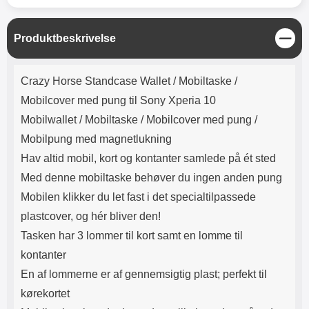
Lyttetid: cirka 4 timer
kontakt. USB Type-C til Lightning
kabel medfølger. Produktet er CE
mærket Input: AC100-240V
L
Produktbeskrivelse
50/60Hz 0.8A Max Output: USB:
u
DC5V/3.0A (15W) 9V/2.0A (18W)
k
Produktbeskrivelse
12V/1.5 (18W) Type-C: 5V/3A
Crazy Horse Standcase Wallet /
Mobiltaske /
(PD15W) 9V/2.22A (PD20W)
12V/1.67A(PD20W) Total Effekt:
Mobilcover med pung til Sony Xperia 10
5V/3A Max Maximum output:
Mobilwallet / Mobiltaske / Mobilcover med pung /
20.W Max Længde på ledning: 1
meter Farve: Hvid
Mobilpung med magnetlukning
Hav altid mobil, kort og kontanter samlede på ét sted
Med denne mobiltaske behøver du ingen anden pung
Mobilen klikker du let fast i det specialtilpassede
plastcover, og hér bliver den!
Tasken har 3 lommer til kort samt en lomme til
kontanter
En af lommerne er af gennemsigtig plast; perfekt til
kørekortet