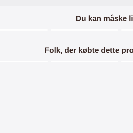
Du kan måske li
Merkitse blow productListContainer
Merkitse blow productListCo
3 varianter
Folk, der købte dette pr
Merkitse blow productListContainer
Merkitse blow productListCo
e Cover Xiaomi 11 Lite
Skærmbeskyttelse Xiaomi 11
TP
5G / 11 Lite 5G NE
Lite NE 5G / 11 Lite 5G NE
Li
 Mobilcover til Xiaomi 11
Skærmbeskyttelse til Xiaomi 11 Lite
TPU
G / Xiaomi 11 Lite 5G NE Et
NE 5G / Xiaomi 11 Lite 5G NE
NE
bilcover som beskytter din
Beskytter din skærm mod ridser og
en
89 kr.
49 kr.