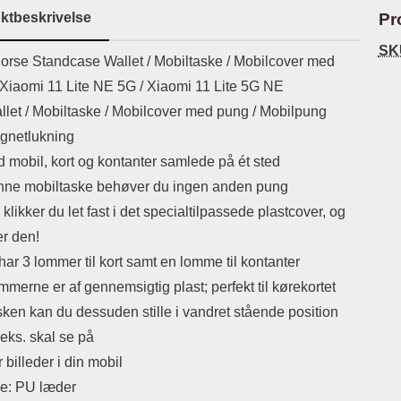
ikassekapacitet: 200 mha
eller USB Type-C kontakt. USB Type-
Sta
ktbeskrivelse
Pr
yttetid: cirka 4 timer
C til Lightning kabel medfølger.
Produktet er CE mærket Input:
ma
SK
uktbeskrivelse
orse Standcase Wallet /
Mobiltaske / Mobilcover med
AC100-240V 50/60Hz 0.8A Max
Output: USB: DC5V/3.0A (15W)
mob
l Xiaomi 11 Lite NE 5G / Xiaomi 11 Lite 5G NE
9V/2.0A (18W) 12V/1.5 (18W) Type-
for 
llet / Mobiltaske / Mobilcover med pung / Mobilpung
C: 5V/3A (PD15W) 9V/2.22A
du
(PD20W) 12V/1.67A(PD20W) Total
mo
gnetlukning
Effekt: 5V/3A Max Maximum output:
som
d mobil, kort og kontanter samlede på ét sted
20.W Max Længde på ledning: 1
meter Farve: Hvid
lynl
ne mobiltaske behøver du ingen anden pung
klikker du let fast i det specialtilpassede plastcover, og
småm
a
er den!
lo
ar 3 lommer til kort samt en lomme til kontanter
bli
ogs
mmerne er af gennemsigtig plast; perfekt til kørekortet
Eks
sken kan du dessuden stille i vandret stående position
try
Ma
.eks. skal se på
r billeder i din mobil
le: PU læder