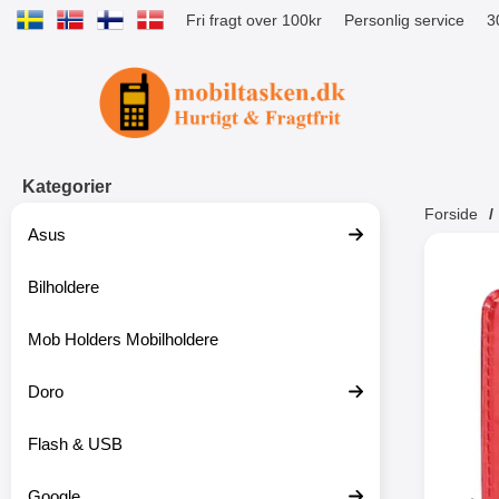
Fri fragt over 100kr
Personlig service
3
Startside for Tibro Billiga Mobilsk
Kategorier
Forside
Asus
Andr
Bilholdere
Mob Holders Mobilholdere
-52%
Doro
Flash & USB
Google