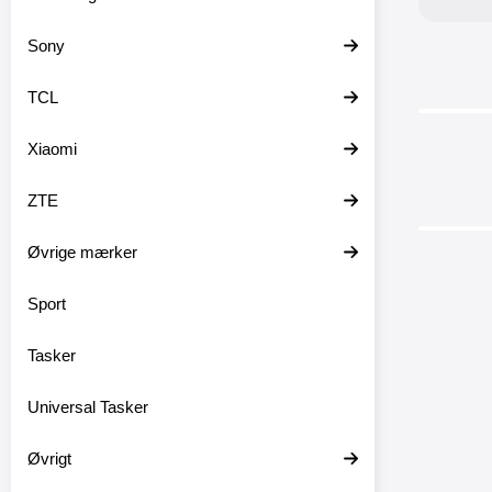
Sony
TCL
Xiaomi
ZTE
Øvrige mærker
Sport
Tasker
Hardcas
NE 
Universal Tasker
Hardcase
Lite NE 5
Øvrigt
enkelt mo