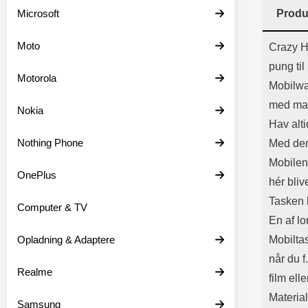
Batter
Microsoft
Produ
L
Prod
Moto
Crazy H
pung ti
Motorola
Mobilwa
med ma
Nokia
Hav alti
Nothing Phone
Med den
Mobilen 
OnePlus
hér bliv
Tasken h
Computer & TV
En af lo
Opladning & Adaptere
Mobilta
når du f
Realme
film elle
Materia
Samsung