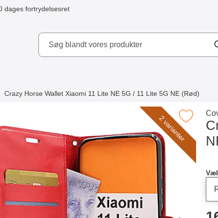
0 dages fortrydelsesret
ydd AB
Crazy Horse Wallet Xiaomi 11 Lite NE 5G / 11 Lite 5G NE (Rød)
e købte også
Gå 
Cov
Marker crazy Horse Wallet Xiaomi 11 Lite NE 5G / 
2 varianter
Cr
N
Merkitse blow productListContainer
Merkitse blow productListCo
2 varianter
Køb
Væl
p
1