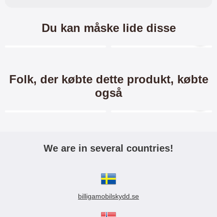
Du kan måske lide disse
Merkitse blow productListContainer
Merkitse blow productL
-13%
-41%
Folk, der købte dette produkt, købte
også
Merkitse blow productListContainer
Merkitse blow productL
-60%
We are in several countries!
Standcase Wallet Xiaomi
New Standcase Wallet
Redmi 5 Plus
Xiaomi Redmi 5 Plus
Standcase Wallet / Mobiltaske /
Standcase Wallet / Mobiltaske /
billigamobilskydd.se
Mobilcover med pung til Xiaomi
Mobilcover med pung til Xiaomi
Redmi 5 Plus Mobilwallet /
Redmi 5 Plus Mobilwallet /
129 kr.
99 kr.
149 kr.
169 kr.
Mobiltaske / Mobilcover med
Mobiltaske / Mobilcover med