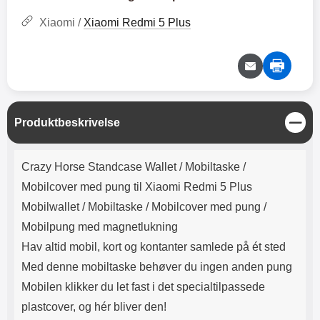
Lyttetid: cirka 4 timer
kontakt. USB Type-C til Lightning
kabel medfølger. Produktet er CE
Xiaomi /
Xiaomi Redmi 5 Plus
mærket Input: AC100-240V
50/60Hz 0.8A Max Output: USB:
DC5V/3.0A (15W) 9V/2.0A (18W)
12V/1.5 (18W) Type-C: 5V/3A
(PD15W) 9V/2.22A (PD20W)
12V/1.67A(PD20W) Total Effekt:
5V/3A Max Maximum output:
L
Produktbeskrivelse
20.W Max Længde på ledning: 1
u
meter Farve: Hvid
k
Produktbeskrivelse
Crazy Horse Standcase Wallet /
Mobiltaske /
Mobilcover med pung til Xiaomi Redmi 5 Plus
Mobilwallet / Mobiltaske / Mobilcover med pung /
Mobilpung med magnetlukning
Hav altid mobil, kort og kontanter samlede på ét sted
Med denne mobiltaske behøver du ingen anden pung
Mobilen klikker du let fast i det specialtilpassede
plastcover, og hér bliver den!