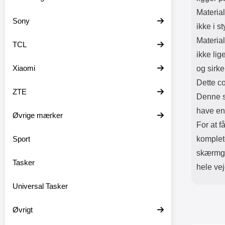
Material
Sony
ikke i s
Material
TCL
ikke lig
Xiaomi
og sirke
Dette co
ZTE
Denne s
have en
Øvrige mærker
For at f
Sport
komplet
skærmgla
Tasker
hele ve
Universal Tasker
Øvrigt