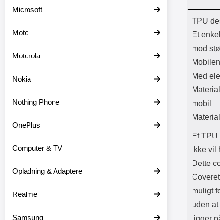
Batter
Microsoft
L
Prod
TPU des
Moto
Et enke
mod stø
Motorola
Mobilen
Med ele
Nokia
Material
Nothing Phone
mobil
Material
OnePlus
Et TPU c
Computer & TV
ikke vi
Dette c
Opladning & Adaptere
Coveret 
muligt f
Realme
uden at
Samsung
ligger p