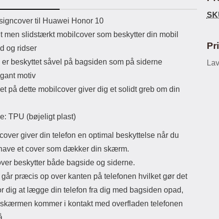
ikassekapacitet: 200 mha
eller USB Type-C kontakt. USB Type-
SK
yttetid: cirka 4 timer
C til Lightning kabel medfølger.
Luxw
uktbeskrivelse
igncover til Huawei Honor 10
Produktet er CE mærket Input:
l
lt men slidstærkt mobilcover som beskytter din mobil
AC100-240V 50/60Hz 0.8A Max
se
Output: USB: DC5V/3.0A (15W)
kam
Pr
d og ridser
9V/2.0A (18W) 12V/1.5 (18W) Type-
så d
 er beskyttet såvel på bagsiden som på siderne
C: 5V/3A (PD15W) 9V/2.22A
Lav
af 
(PD20W) 12V/1.67A(PD20W) Total
mi
gant motiv
Effekt: 5V/3A Max Maximum output:
et på dette mobilcover giver dig et solidt greb om din
20.W Max Længde på ledning: 1
kotl
meter Farve: Hvid
s
Den
e: TPU (bøjeligt plast)
ha
anb
over giver din telefon en optimal beskyttelse når du
den
Og b
l have et cover som dækker din skærm.
ogs
over beskytter både bagside og siderne.
Eks
try
går præcis op over kanten på telefonen hvilket gør det
Ma
or dig at lægge din telefon fra dig med bagsiden opad,
 skærmen kommer i kontakt med overfladen telefonen
å.