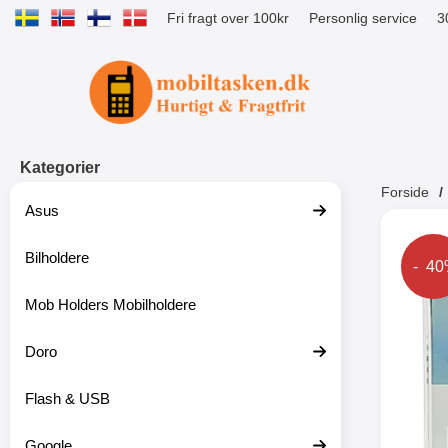
Fri fragt over 100kr
Personlig service
3
Startside for Tibro Billiga Mobilsk
Kategorier
Forside
Asus
Andr
Bilholdere
Prise
- 4
Mob Holders Mobilholdere
-52%
Doro
Flash & USB
Google