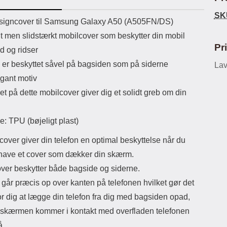
ikassekapacitet: 200 mha
eller USB Type-C kontakt. USB Type-
o
SK
yttetid: cirka 4 timer
C til Lightning kabel medfølger.
Mat
uktbeskrivelse
igncover til Samsung Galaxy A50 (A505FN/DS)
Produktet er CE mærket Input:
kan
lt men slidstærkt mobilcover som beskytter din mobil
AC100-240V 50/60Hz 0.8A Max
styk
Output: USB: DC5V/3.0A (15W)
gulv
Pr
d og ridser
9V/2.0A (18W) 12V/1.5 (18W) Type-
tål
 er beskyttet såvel på bagsiden som på siderne
C: 5V/3A (PD15W) 9V/2.22A
Lav
ik
(PD20W) 12V/1.67A(PD20W) Total
co
gant motiv
Effekt: 5V/3A Max Maximum output:
sirk
et på dette mobilcover giver dig et solidt greb om din
20.W Max Længde på ledning: 1
om
meter Farve: Hvid
d
yder
e: TPU (bøjeligt plast)
er 
have
over giver din telefon en optimal beskyttelse når du
vil
mer
l have et cover som dækker din skærm.
du
over beskytter både bagside og siderne.
skær
så
går præcis op over kanten på telefonen hvilket gør det
rig
or dig at lægge din telefon fra dig med bagsiden opad,
 skærmen kommer i kontakt med overfladen telefonen
å.