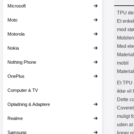
Batter
Microsoft
L
Prod
TPU des
Moto
Et enke
mod stø
Motorola
Mobilen
Med ele
Nokia
Material
Nothing Phone
mobil
Material
OnePlus
Et TPU c
Computer & TV
ikke vi
Dette c
Opladning & Adaptere
Coveret 
muligt f
Realme
uden at
Samsung
ligger p