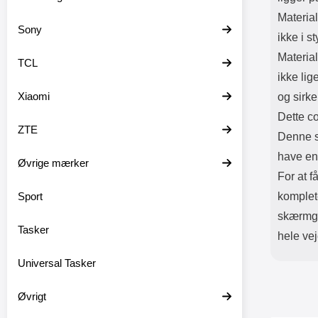
Material
Sony
ikke i s
Material
TCL
ikke lig
Xiaomi
og sirke
Dette co
ZTE
Denne s
have en
Øvrige mærker
For at f
Sport
komplet
skærmgla
Tasker
hele ve
Universal Tasker
Øvrigt