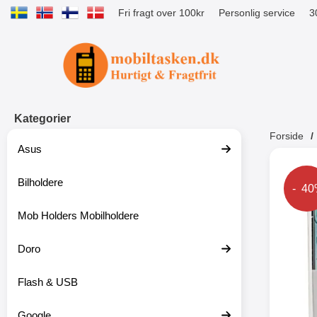
Fri fragt over 100kr
Personlig service
3
Startside for Tibro Billiga Mobilsk
Kategorier
Forside
Asus
Andr
Bilholdere
Prise
- 4
Mob Holders Mobilholdere
-52%
Doro
Flash & USB
Google