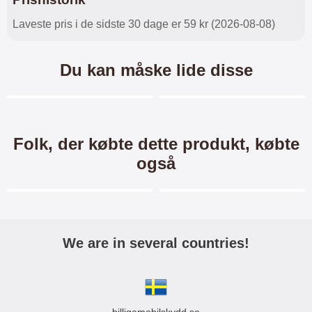
Laveste pris i de sidste 30 dage er 59 kr (2026-08-08)
Du kan måske lide disse
Merkitse blow productListContainer
Merkitse blow productL
2 varianter
2 varianter
-25%
Folk, der købte dette produkt, købte
også
Merkitse blow productListContainer
Merkitse blow productL
We are in several countries!
Crazy Horse Wallet Sony
Hardcase Cover Sony Xperia
Xperia XZ2 (H8266)
XZ2 (H8266)
Crazy Horse Standcase Wallet /
Hardcase Mobilcover til Sony