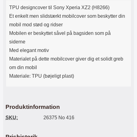
Produktbeskrivelse
Lyttetid: cirka 4 timer
kontakt. USB Type-C til Lightning
TPU designcover til Sony Xperia XZ2 (H8266)
kabel medfølger. Produktet er CE
mærket Input: AC100-240V
Et enkelt men slidstærkt mobilcover som beskytter din
50/60Hz 0.8A Max Output: USB:
mobil mod stød og ridser
DC5V/3.0A (15W) 9V/2.0A (18W)
12V/1.5 (18W) Type-C: 5V/3A
Mobilen er beskyttet såvel på bagsiden som på
(PD15W) 9V/2.22A (PD20W)
siderne
12V/1.67A(PD20W) Total Effekt:
5V/3A Max Maximum output:
Med elegant motiv
20.W Max Længde på ledning: 1
Materialet på dette mobilcover giver dig et solidt greb
meter Farve: Hvid
om din mobil
Materiale: TPU (bøjeligt plast)
Produktinformation
SKU:
26375 No 416
Prishistorik