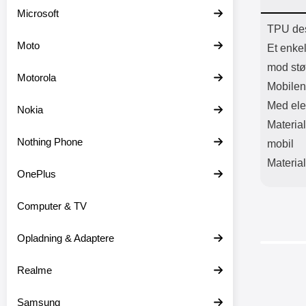
Batter
Microsoft
L
Prod
TPU des
Moto
Et enke
mod stø
Motorola
Mobilen
Med ele
Nokia
Material
Nothing Phone
mobil
Material
OnePlus
Computer & TV
Opladning & Adaptere
-25%
Realme
Samsung