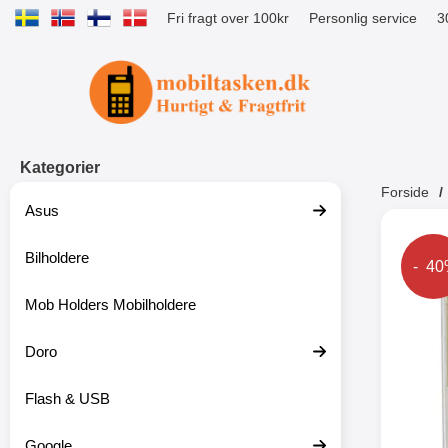
Fri fragt over 100kr
Personlig service
3
Startside for Tibro Billiga Mobilsk
Kategorier
Forside
Asus
Andr
Bilholdere
Prise
- 4
Mob Holders Mobilholdere
-52%
Doro
Flash & USB
Google