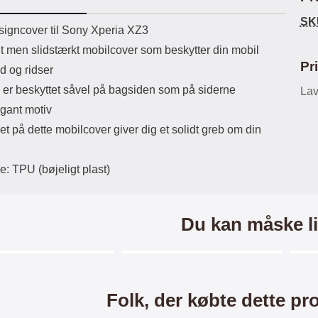
ikassekapacitet: 200 mha
eller USB Type-C kontakt. USB Type-
Sta
SK
yttetid: cirka 4 timer
C til Lightning kabel medfølger.
uktbeskrivelse
igncover til Sony Xperia XZ3
Produktet er CE mærket Input:
ma
lt men slidstærkt mobilcover som beskytter din mobil
AC100-240V 50/60Hz 0.8A Max
Output: USB: DC5V/3.0A (15W)
mob
Pr
d og ridser
9V/2.0A (18W) 12V/1.5 (18W) Type-
for 
 er beskyttet såvel på bagsiden som på siderne
C: 5V/3A (PD15W) 9V/2.22A
Lav
du
(PD20W) 12V/1.67A(PD20W) Total
mo
gant motiv
Effekt: 5V/3A Max Maximum output:
som
et på dette mobilcover giver dig et solidt greb om din
20.W Max Længde på ledning: 1
meter Farve: Hvid
lynl
e: TPU (bøjeligt plast)
småm
a
lo
bli
Du kan måske li
ogs
Eks
try
Ma
Merkitse blow productListContainer
Merkitse blow productListCo
4 varianter
Folk, der købte dette pr