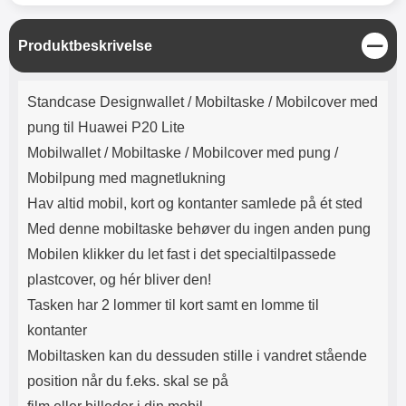
Lyttetid: cirka 4 timer
kontakt. USB Type-C til Lightning
kabel medfølger. Produktet er CE
mærket Input: AC100-240V
L
Produktbeskrivelse
50/60Hz 0.8A Max Output: USB:
u
DC5V/3.0A (15W) 9V/2.0A (18W)
k
Produktbeskrivelse
12V/1.5 (18W) Type-C: 5V/3A
Standcase Designwallet /
Mobiltaske / Mobilcover med
(PD15W) 9V/2.22A (PD20W)
pung til Huawei P20 Lite
12V/1.67A(PD20W) Total Effekt:
5V/3A Max Maximum output:
Mobilwallet / Mobiltaske / Mobilcover med pung /
20.W Max Længde på ledning: 1
Mobilpung med magnetlukning
meter Farve: Hvid
Hav altid mobil, kort og kontanter samlede på ét sted
Med denne mobiltaske behøver du ingen anden pung
Mobilen klikker du let fast i det specialtilpassede
plastcover, og hér bliver den!
Tasken har 2 lommer til kort samt en lomme til
kontanter
Mobiltasken kan du dessuden stille i vandret stående
position når du f.eks. skal se på