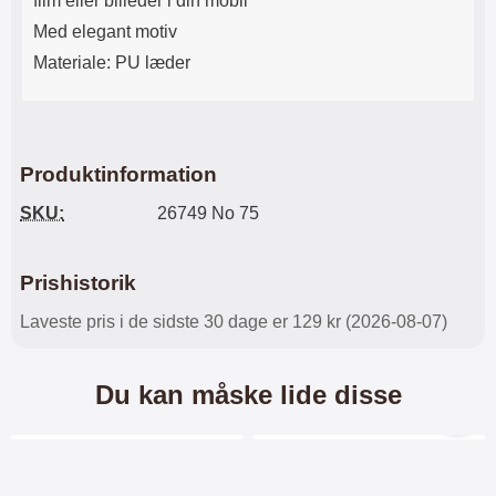
film eller billeder i din mobil
Med elegant motiv
Materiale: PU læder
Produktinformation
SKU:
26749 No 75
Prishistorik
Laveste pris i de sidste 30 dage er 129 kr (2026-08-07)
Du kan måske lide disse
Merkitse blow productListContainer
Merkitse blow productL
4 varianter
4 varianter