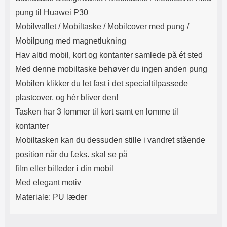
Lyttetid: cirka 4 timer
kontakt. USB Type-C til Lightning
pung til Huawei P30
kabel medfølger. Produktet er CE
mærket Input: AC100-240V
Mobilwallet / Mobiltaske / Mobilcover med pung /
50/60Hz 0.8A Max Output: USB:
Mobilpung med magnetlukning
DC5V/3.0A (15W) 9V/2.0A (18W)
12V/1.5 (18W) Type-C: 5V/3A
Hav altid mobil, kort og kontanter samlede på ét sted
(PD15W) 9V/2.22A (PD20W)
Med denne mobiltaske behøver du ingen anden pung
12V/1.67A(PD20W) Total Effekt:
5V/3A Max Maximum output:
Mobilen klikker du let fast i det specialtilpassede
20.W Max Længde på ledning: 1
plastcover, og hér bliver den!
meter Farve: Hvid
Tasken har 3 lommer til kort samt en lomme til
kontanter
Mobiltasken kan du dessuden stille i vandret stående
position når du f.eks. skal se på
film eller billeder i din mobil
Med elegant motiv
Materiale: PU læder