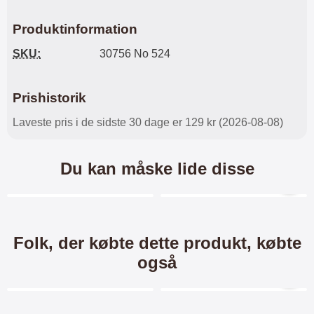
Produktinformation
SKU:
30756 No 524
Prishistorik
Laveste pris i de sidste 30 dage er 129 kr (2026-08-08)
Du kan måske lide disse
Merkitse blow productListContainer
Merkitse blow productL
3 varianter
4 varianter
-26%
Folk, der købte dette produkt, købte
også
Merkitse blow productListContainer
Merkitse blow productL