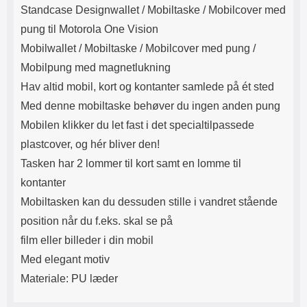
Produktbeskrivelse
Lyttetid: cirka 4 timer
kontakt. USB Type-C til Lightning
Standcase Designwallet /
Mobiltaske / Mobilcover med
kabel medfølger. Produktet er CE
pung til Motorola One Vision
mærket Input: AC100-240V
50/60Hz 0.8A Max Output: USB:
Mobilwallet / Mobiltaske / Mobilcover med pung /
DC5V/3.0A (15W) 9V/2.0A (18W)
Mobilpung med magnetlukning
12V/1.5 (18W) Type-C: 5V/3A
(PD15W) 9V/2.22A (PD20W)
Hav altid mobil, kort og kontanter samlede på ét sted
12V/1.67A(PD20W) Total Effekt:
Med denne mobiltaske behøver du ingen anden pung
5V/3A Max Maximum output:
20.W Max Længde på ledning: 1
Mobilen klikker du let fast i det specialtilpassede
meter Farve: Hvid
plastcover, og hér bliver den!
Tasken har 2 lommer til kort samt en lomme til
kontanter
Mobiltasken kan du dessuden stille i vandret stående
position når du f.eks. skal se på
film eller billeder i din mobil
Med elegant motiv
Materiale: PU læder