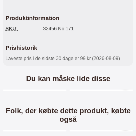
Produktinformation
SKU:
32456 No 171
Prishistorik
Laveste pris i de sidste 30 dage er 99 kr (2026-08-09)
Du kan måske lide disse
Merkitse blow productListContainer
Merkitse blow productL
3 varianter
-28%
-13%
Folk, der købte dette produkt, købte
også