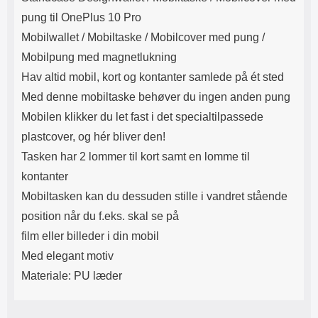
Lyttetid: cirka 4 timer
kontakt. USB Type-C til Lightning
pung til OnePlus 10 Pro
kabel medfølger. Produktet er CE
mærket Input: AC100-240V
Mobilwallet / Mobiltaske / Mobilcover med pung /
50/60Hz 0.8A Max Output: USB:
Mobilpung med magnetlukning
DC5V/3.0A (15W) 9V/2.0A (18W)
12V/1.5 (18W) Type-C: 5V/3A
Hav altid mobil, kort og kontanter samlede på ét sted
(PD15W) 9V/2.22A (PD20W)
Med denne mobiltaske behøver du ingen anden pung
12V/1.67A(PD20W) Total Effekt:
5V/3A Max Maximum output:
Mobilen klikker du let fast i det specialtilpassede
20.W Max Længde på ledning: 1
plastcover, og hér bliver den!
meter Farve: Hvid
Tasken har 2 lommer til kort samt en lomme til
kontanter
Mobiltasken kan du dessuden stille i vandret stående
position når du f.eks. skal se på
film eller billeder i din mobil
Med elegant motiv
Materiale: PU læder