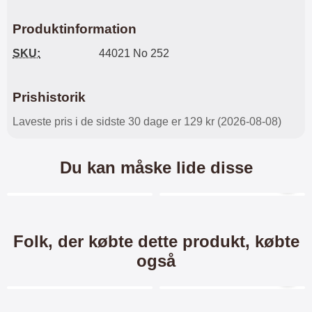
Produktinformation
SKU:
44021 No 252
Prishistorik
Laveste pris i de sidste 30 dage er 129 kr (2026-08-08)
Du kan måske lide disse
Merkitse blow productListContainer
Merkitse blow productL
7 varianter
6 varianter
-34%
Folk, der købte dette produkt, købte
også
Merkitse blow productListContainer
Merkitse blow productL
-24%