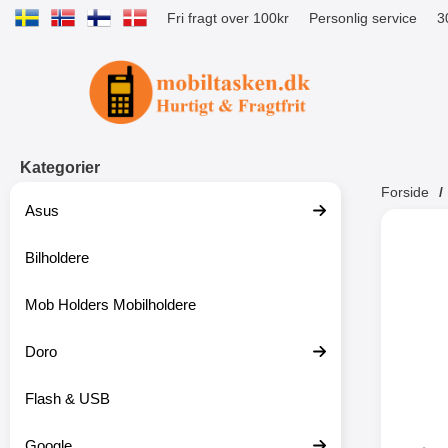
Fri fragt over 100kr
Personlig service
3
Startside for Tibro Billiga Mobilsk
Kategorier
Forside
Asus
Andr
Bilholdere
Mob Holders Mobilholdere
-52%
Doro
Flash & USB
Google