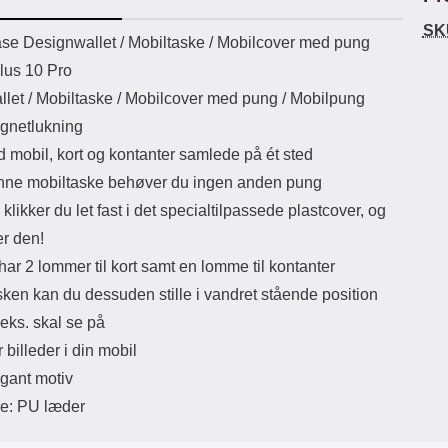
ikassekapacitet: 200 mha
eller USB Type-C kontakt. USB Type-
mods
SK
yttetid: cirka 4 timer
C til Lightning kabel medfølger.
lu
uktbeskrivelse
se Designwallet /
Mobiltaske / Mobilcover med pung
Produktet er CE mærket Input:
v
Plus 10 Pro
AC100-240V 50/60Hz 0.8A Max
Bem
Output: USB: DC5V/3.0A (15W)
ka
llet / Mobiltaske / Mobilcover med pung / Mobilpung
9V/2.0A (18W) 12V/1.5 (18W) Type-
mi
gnetlukning
C: 5V/3A (PD15W) 9V/2.22A
(PD20W) 12V/1.67A(PD20W) Total
sk
d mobil, kort og kontanter samlede på ét sted
Effekt: 5V/3A Max Maximum output:
spe
ne mobiltaske behøver du ingen anden pung
20.W Max Længde på ledning: 1
te
meter Farve: Hvid
sen
klikker du let fast i det specialtilpassede plastcover, og
det 
er den!
et 
kam
ar 2 lommer til kort samt en lomme til kontanter
sken kan du dessuden stille i vandret stående position
.eks. skal se på
r billeder i din mobil
gant motiv
le: PU læder