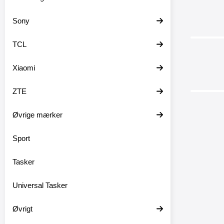
Sony
TCL
Xiaomi
ZTE
Øvrige mærker
Sport
Crazy Ho
Tasker
Crazy 
Universal Tasker
Mobilta
til One
Øvrigt
Mobiltas
Crazy 
Mobilpun