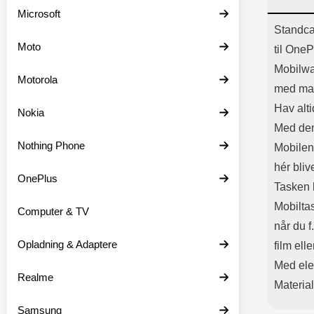
Batter
Microsoft
L
Prod
Standca
Moto
til One
Mobilwa
Motorola
med ma
Hav alti
Nokia
Med den
Nothing Phone
Mobilen 
hér bliv
OnePlus
Tasken h
Mobilta
Computer & TV
når du f
Opladning & Adaptere
film elle
Med ele
Realme
Materia
Samsung