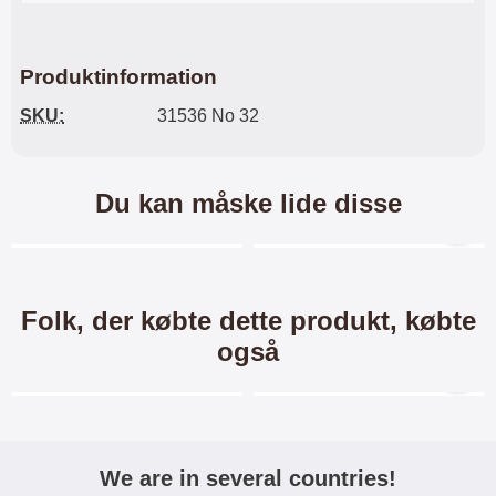
Produktinformation
SKU:
31536 No 32
Du kan måske lide disse
Merkitse blow productListContainer
Merkitse blow productL
5 varianter
6 varianter
Folk, der købte dette produkt, købte
også
Merkitse blow productListContainer
Merkitse blow productL
We are in several countries!