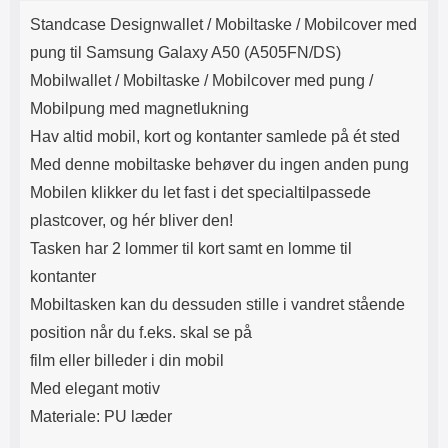
Produktbeskrivelse
Lyttetid: cirka 4 timer
kontakt. USB Type-C til Lightning
Standcase Designwallet /
Mobiltaske / Mobilcover med
kabel medfølger. Produktet er CE
mærket Input: AC100-240V
pung til Samsung Galaxy A50 (A505FN/DS)
50/60Hz 0.8A Max Output: USB:
Mobilwallet / Mobiltaske / Mobilcover med pung /
DC5V/3.0A (15W) 9V/2.0A (18W)
12V/1.5 (18W) Type-C: 5V/3A
Mobilpung med magnetlukning
(PD15W) 9V/2.22A (PD20W)
Hav altid mobil, kort og kontanter samlede på ét sted
12V/1.67A(PD20W) Total Effekt:
5V/3A Max Maximum output:
Med denne mobiltaske behøver du ingen anden pung
20.W Max Længde på ledning: 1
Mobilen klikker du let fast i det specialtilpassede
meter Farve: Hvid
plastcover, og hér bliver den!
Tasken har 2 lommer til kort samt en lomme til
kontanter
Mobiltasken kan du dessuden stille i vandret stående
position når du f.eks. skal se på
film eller billeder i din mobil
Med elegant motiv
Materiale: PU læder