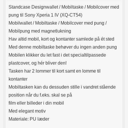
Produktbeskrivelse
Lyttetid: cirka 4 timer
kontakt. USB Type-C til Lightning
Standcase Designwallet /
Mobiltaske / Mobilcover med
kabel medfølger. Produktet er CE
mærket Input: AC100-240V
pung til Sony Xperia 1 IV (XQ-CT54)
50/60Hz 0.8A Max Output: USB:
Mobilwallet / Mobiltaske / Mobilcover med pung /
DC5V/3.0A (15W) 9V/2.0A (18W)
12V/1.5 (18W) Type-C: 5V/3A
Mobilpung med magnetlukning
(PD15W) 9V/2.22A (PD20W)
Hav altid mobil, kort og kontanter samlede på ét sted
12V/1.67A(PD20W) Total Effekt:
5V/3A Max Maximum output:
Med denne mobiltaske behøver du ingen anden pung
20.W Max Længde på ledning: 1
Mobilen klikker du let fast i det specialtilpassede
meter Farve: Hvid
plastcover, og hér bliver den!
Tasken har 2 lommer til kort samt en lomme til
kontanter
Mobiltasken kan du dessuden stille i vandret stående
position når du f.eks. skal se på
film eller billeder i din mobil
Med elegant motiv
Materiale: PU læder