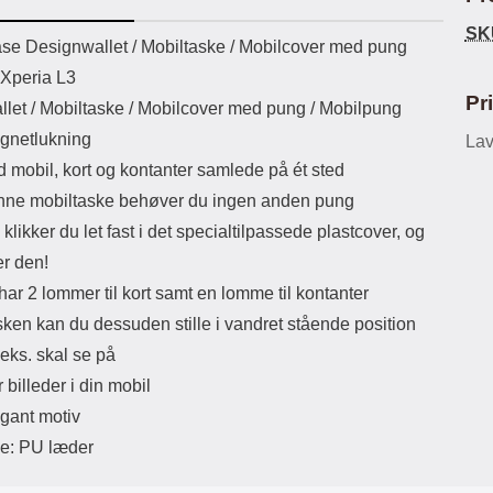
ikassekapacitet: 200 mha
eller USB Type-C kontakt. USB Type-
SK
yttetid: cirka 4 timer
C til Lightning kabel medfølger.
Luxw
uktbeskrivelse
se Designwallet /
Mobiltaske / Mobilcover med pung
Produktet er CE mærket Input:
l
 Xperia L3
AC100-240V 50/60Hz 0.8A Max
se
Output: USB: DC5V/3.0A (15W)
kam
Pr
llet / Mobiltaske / Mobilcover med pung / Mobilpung
9V/2.0A (18W) 12V/1.5 (18W) Type-
så d
gnetlukning
C: 5V/3A (PD15W) 9V/2.22A
Lav
af 
(PD20W) 12V/1.67A(PD20W) Total
mi
d mobil, kort og kontanter samlede på ét sted
Effekt: 5V/3A Max Maximum output:
ne mobiltaske behøver du ingen anden pung
20.W Max Længde på ledning: 1
kotl
meter Farve: Hvid
s
klikker du let fast i det specialtilpassede plastcover, og
Den
er den!
ha
anb
ar 2 lommer til kort samt en lomme til kontanter
den
sken kan du dessuden stille i vandret stående position
Og b
ogs
.eks. skal se på
Eks
r billeder i din mobil
try
Ma
gant motiv
le: PU læder