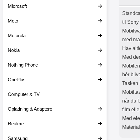
Batter
Microsoft
L
Prod
Standca
Moto
til Sony
Mobilwa
Motorola
med ma
Hav alti
Nokia
Med den
Nothing Phone
Mobilen 
hér bliv
OnePlus
Tasken h
Mobilta
Computer & TV
når du f
Opladning & Adaptere
film elle
Med ele
Realme
Materia
Samsung