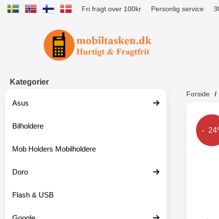
Fri fragt over 100kr
Personlig service
3
Startside for Tibro Billiga Mobilsk
Kategorier
Forside
Asus
Andr
Bilholdere
Prise
- 2
Mob Holders Mobilholdere
-52%
Doro
Flash & USB
Google