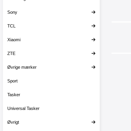
Sony
TCL
Xiaomi
ZTE
Øvrige mærker
Sport
Crazy Ho
Tasker
Crazy 
Universal Tasker
Mobilta
til Son
Øvrigt
Mobiltas
Designw
Mobilpun