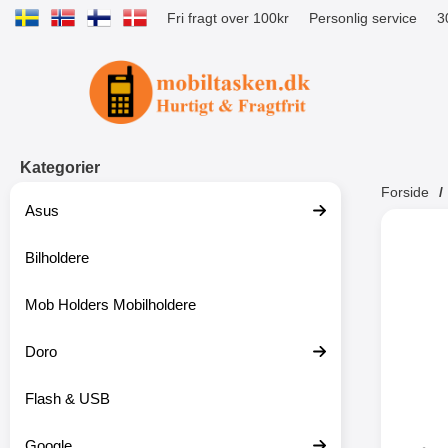
Fri fragt over 100kr
Personlig service
3
Startside for Tibro Billiga Mobilsk
Kategorier
Forside
Asus
Andr
Bilholdere
Mob Holders Mobilholdere
-52%
Doro
Flash & USB
Google