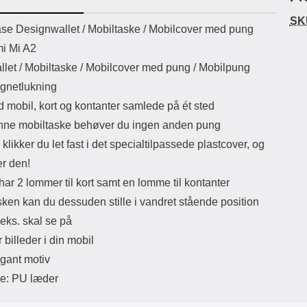
ikassekapacitet: 200 mha
eller USB Type-C kontakt. USB Type-
Sta
SK
yttetid: cirka 4 timer
C til Lightning kabel medfølger.
uktbeskrivelse
se Designwallet /
Mobiltaske / Mobilcover med pung
Produktet er CE mærket Input:
ma
mi Mi A2
AC100-240V 50/60Hz 0.8A Max
Output: USB: DC5V/3.0A (15W)
mob
llet / Mobiltaske / Mobilcover med pung / Mobilpung
9V/2.0A (18W) 12V/1.5 (18W) Type-
for 
gnetlukning
C: 5V/3A (PD15W) 9V/2.22A
du
(PD20W) 12V/1.67A(PD20W) Total
mo
d mobil, kort og kontanter samlede på ét sted
Effekt: 5V/3A Max Maximum output:
som
ne mobiltaske behøver du ingen anden pung
20.W Max Længde på ledning: 1
meter Farve: Hvid
lynl
klikker du let fast i det specialtilpassede plastcover, og
er den!
småm
a
ar 2 lommer til kort samt en lomme til kontanter
lo
sken kan du dessuden stille i vandret stående position
bli
ogs
.eks. skal se på
Eks
r billeder i din mobil
try
Ma
gant motiv
le: PU læder