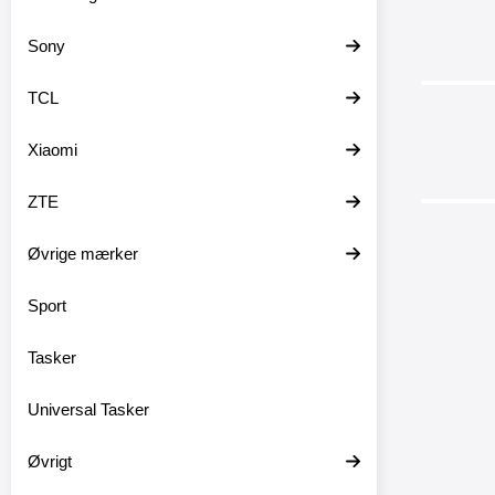
Sony
TCL
-24%
Xiaomi
ZTE
Øvrige mærker
Sport
Design
Tasker
Standcase
Universal Tasker
/ Mobilco
A2 Mo
1
Øvrigt
Mobilco
Crazy
med magn
Red