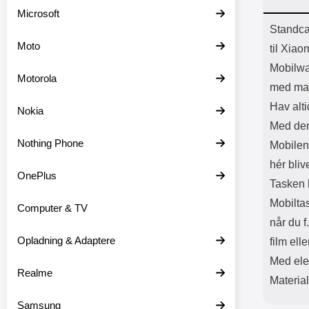
Batter
Microsoft
L
Prod
Standca
Moto
til Xiao
Mobilwa
Motorola
med ma
Hav alti
Nokia
Med den
Nothing Phone
Mobilen 
hér bliv
OnePlus
Tasken h
Mobilta
Computer & TV
når du f
Opladning & Adaptere
film elle
Med ele
Realme
Materia
Samsung