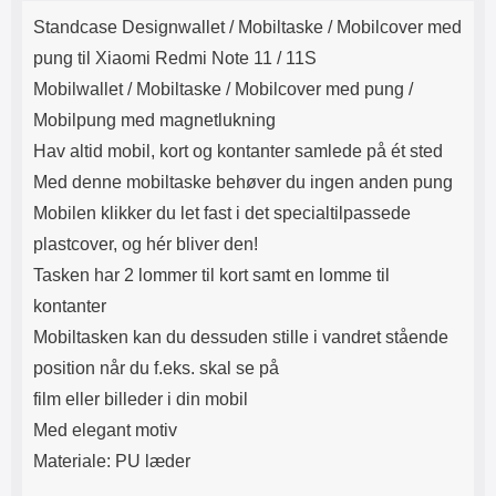
Produktbeskrivelse
Lyttetid: cirka 4 timer
kontakt. USB Type-C til Lightning
Standcase Designwallet /
Mobiltaske / Mobilcover med
kabel medfølger. Produktet er CE
mærket Input: AC100-240V
pung til Xiaomi Redmi Note 11 / 11S
50/60Hz 0.8A Max Output: USB:
Mobilwallet / Mobiltaske / Mobilcover med pung /
DC5V/3.0A (15W) 9V/2.0A (18W)
12V/1.5 (18W) Type-C: 5V/3A
Mobilpung med magnetlukning
(PD15W) 9V/2.22A (PD20W)
Hav altid mobil, kort og kontanter samlede på ét sted
12V/1.67A(PD20W) Total Effekt:
5V/3A Max Maximum output:
Med denne mobiltaske behøver du ingen anden pung
20.W Max Længde på ledning: 1
Mobilen klikker du let fast i det specialtilpassede
meter Farve: Hvid
plastcover, og hér bliver den!
Tasken har 2 lommer til kort samt en lomme til
kontanter
Mobiltasken kan du dessuden stille i vandret stående
position når du f.eks. skal se på
film eller billeder i din mobil
Med elegant motiv
Materiale: PU læder