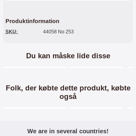
Produktinformation
SKU:
44058 No 253
Du kan måske lide disse
Merkitse blow productListContainer
Merkitse blow productL
6 varianter
6 varianter
Folk, der købte dette produkt, købte
også
Merkitse blow productListContainer
Merkitse blow productL
-24%
We are in several countries!