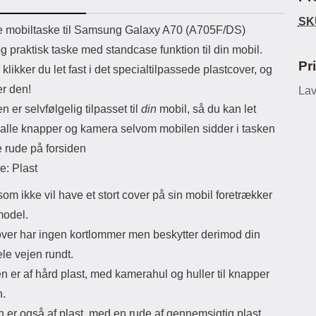
ikassekapacitet: 200 mha
eller USB Type-C kontakt. USB Type-
SK
yttetid: cirka 4 timer
C til Lightning kabel medfølger.
Luxw
uktbeskrivelse
e mobiltaske til Samsung Galaxy A70 (A705F/DS)
Produktet er CE mærket Input:
l
og praktisk taske med standcase funktion til din mobil.
AC100-240V 50/60Hz 0.8A Max
se
Output: USB: DC5V/3.0A (15W)
kam
Pr
klikker du let fast i det specialtilpassede plastcover, og
9V/2.0A (18W) 12V/1.5 (18W) Type-
så d
er den!
C: 5V/3A (PD15W) 9V/2.22A
Lav
af 
(PD20W) 12V/1.67A(PD20W) Total
mi
n er selvfølgelig tilpasset til
din
mobil, så du kan let
Effekt: 5V/3A Max Maximum output:
 alle knapper og kamera selvom mobilen sidder i tasken
20.W Max Længde på ledning: 1
kotl
meter Farve: Hvid
s
e rude på forsiden
Den
e: Plast
ha
anb
m ikke vil have et stort cover på sin mobil foretrækker
den
Og b
odel.
ogs
over har ingen kortlommer men beskytter derimod din
Eks
try
ele vejen rundt.
Ma
 er af hård plast, med kamerahul og huller til knapper
n.
 er også af plast, med en rude af gennemsigtig plast