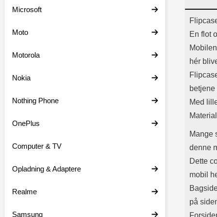
Batter
Microsoft
L
Prod
Flipcas
Moto
En flot 
Mobilen 
Motorola
hér bliv
Flipcase
Nokia
betjene
Nothing Phone
Med lill
Material
OnePlus
Mange so
Computer & TV
denne m
Dette c
Opladning & Adaptere
mobil h
Bagsiden
Realme
på side
Samsung
Forsiden