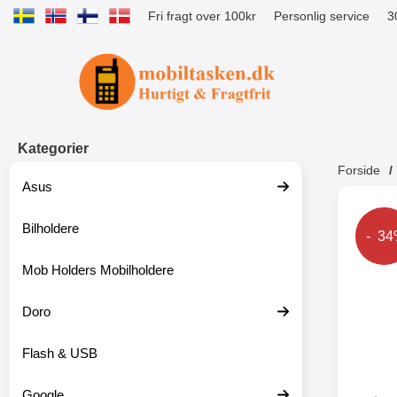
Fri fragt over 100kr
Personlig service
3
Startside for Tibro Billiga Mobilsk
Kategorier
Forside
Asus
Andr
Bilholdere
Prise
- 3
Mob Holders Mobilholdere
-52%
Doro
Flash & USB
Google