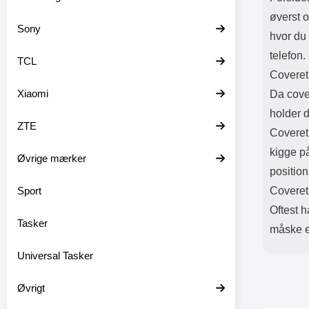
øverst o
Sony
hvor du 
telefon.
TCL
Coveret
Xiaomi
Da cover
holder d
ZTE
Coveret 
kigge på
Øvrige mærker
position
Sport
Coveret
Oftest h
Tasker
måske et
Universal Tasker
Øvrigt