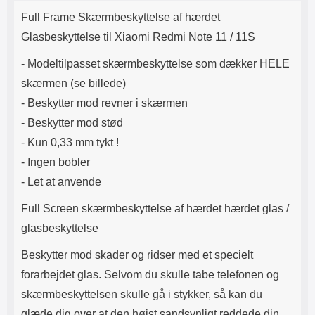
Produktbeskrivelse
Lyttetid: cirka 4 timer
kontakt. USB Type-C til Lightning
Full Frame Skærmbeskyttelse af hærdet
kabel medfølger. Produktet er CE
mærket Input: AC100-240V
Glasbeskyttelse til Xiaomi Redmi Note 11 / 11S
50/60Hz 0.8A Max Output: USB:
DC5V/3.0A (15W) 9V/2.0A (18W)
- Modeltilpasset skærmbeskyttelse som dækker HELE
12V/1.5 (18W) Type-C: 5V/3A
skærmen (se billede)
(PD15W) 9V/2.22A (PD20W)
12V/1.67A(PD20W) Total Effekt:
- Beskytter mod revner i skærmen
5V/3A Max Maximum output:
- Beskytter mod stød
20.W Max Længde på ledning: 1
meter Farve: Hvid
- Kun 0,33 mm tykt !
- Ingen bobler
- Let at anvende
Full Screen skærmbeskyttelse af hærdet hærdet glas /
glasbeskyttelse
Beskytter mod skader og ridser med et specielt
forarbejdet glas. Selvom du skulle tabe telefonen og
skærmbeskyttelsen skulle gå i stykker, så kan du
glæde dig over at den højst sandsynligt reddede din