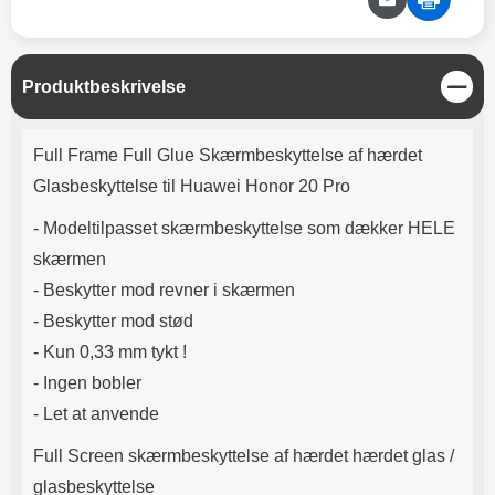
Lyttetid: cirka 4 timer
kontakt. USB Type-C til Lightning
kabel medfølger. Produktet er CE
mærket Input: AC100-240V
50/60Hz 0.8A Max Output: USB:
L
Produktbeskrivelse
DC5V/3.0A (15W) 9V/2.0A (18W)
u
12V/1.5 (18W) Type-C: 5V/3A
k
(PD15W) 9V/2.22A (PD20W)
Produktbeskrivelse
Full Frame Full Glue Skærmbeskyttelse af hærdet
12V/1.67A(PD20W) Total Effekt:
5V/3A Max Maximum output:
Glasbeskyttelse til Huawei Honor 20 Pro
20.W Max Længde på ledning: 1
meter Farve: Hvid
- Modeltilpasset skærmbeskyttelse som dækker HELE
skærmen
- Beskytter mod revner i skærmen
- Beskytter mod stød
- Kun 0,33 mm tykt !
- Ingen bobler
- Let at anvende
Full Screen skærmbeskyttelse af hærdet hærdet glas /
glasbeskyttelse