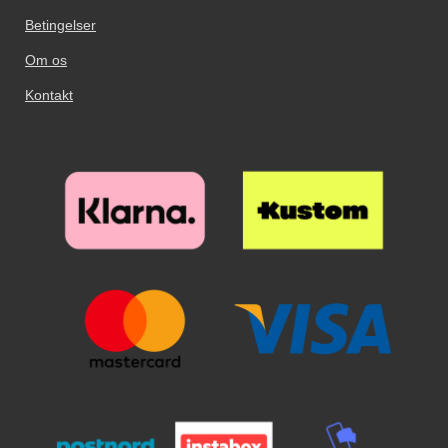
hold glasset over skærmen. Når
glasset er på rette sted over
Betingelser
skærmen slipper du glasset. Se
Om os
nu hvordan glasset næsten ”flyder
ud” på skærmen. Glat eventuelle
Kontakt
luftbobler ud mod kanten og væk
med en flad genstand, eventuelt
et kreditkort. Nu har din skærm
den bedste skærmbeskyttelse du
kan tænke dig!