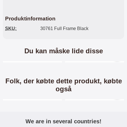
Produktinformation
SKU:
30761 Full Frame Black
Du kan måske lide disse
Merkitse blow productListContainer
Merkitse blow productL
3 varianter
4 varianter
-26%
Folk, der købte dette produkt, købte
også
Merkitse blow productListContainer
Merkitse blow productL
-34%
We are in several countries!