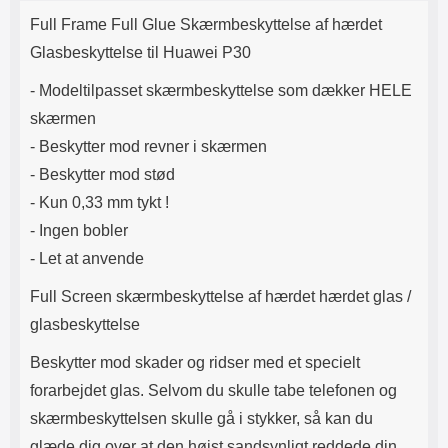
Produktbeskrivelse
Lyttetid: cirka 4 timer
kontakt. USB Type-C til Lightning
Full Frame Full Glue Skærmbeskyttelse af hærdet
kabel medfølger. Produktet er CE
mærket Input: AC100-240V
Glasbeskyttelse til Huawei P30
50/60Hz 0.8A Max Output: USB:
DC5V/3.0A (15W) 9V/2.0A (18W)
- Modeltilpasset skærmbeskyttelse som dækker HELE
12V/1.5 (18W) Type-C: 5V/3A
skærmen
(PD15W) 9V/2.22A (PD20W)
12V/1.67A(PD20W) Total Effekt:
- Beskytter mod revner i skærmen
5V/3A Max Maximum output:
- Beskytter mod stød
20.W Max Længde på ledning: 1
meter Farve: Hvid
- Kun 0,33 mm tykt !
- Ingen bobler
- Let at anvende
Full Screen skærmbeskyttelse af hærdet hærdet glas /
glasbeskyttelse
Beskytter mod skader og ridser med et specielt
forarbejdet glas. Selvom du skulle tabe telefonen og
skærmbeskyttelsen skulle gå i stykker, så kan du
glæde dig over at den højst sandsynligt reddede din