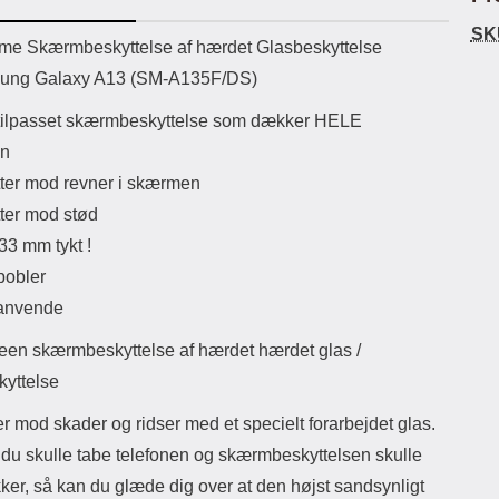
ikassekapacitet: 200 mha
eller USB Type-C kontakt. USB Type-
Skim
SK
yttetid: cirka 4 timer
C til Lightning kabel medfølger.
kor
uktbeskrivelse
ame Skærmbeskyttelse af hærdet Glasbeskyttelse
Produktet er CE mærket Input:
transakti
sung Galaxy A13 (SM-A135F/DS)
AC100-240V 50/60Hz 0.8A Max
e
Output: USB: DC5V/3.0A (15W)
mobi
tilpasset skærmbeskyttelse som dækker HELE
9V/2.0A (18W) 12V/1.5 (18W) Type-
H
C: 5V/3A (PD15W) 9V/2.22A
p
n
(PD20W) 12V/1.67A(PD20W) Total
Mobi
tter mod revner i skærmen
Effekt: 5V/3A Max Maximum output:
s
20.W Max Længde på ledning: 1
Pa
tter mod stød
meter Farve: Hvid
s
33 mm tykt !
tele
p
bobler
m
 anvende
udgør
de vi
reen skærmbeskyttelse af hærdet hærdet glas /
cov
hold
kyttelse
kam
te
r mod skader og ridser med et specielt forarbejdet glas.
ekse
du skulle tabe telefonen og skærmbeskyttelsen skulle
der
hel
kker, så kan du glæde dig over at den højst sandsynligt