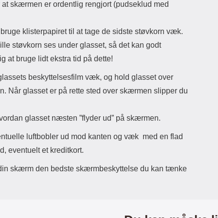
r at skærmen er ordentlig rengjort (pudseklud med
lige
h
mo
bruge klisterpapiret til at tage de sidste støvkorn væk.
sta
lille støvkorn ses under glasset, så det kan godt
ig at bruge lidt ekstra tid på dette!
mobi
kre
lassets beskyttelsesfilm væk, og hold glasset over
. Når glasset er på rette sted over skærmen slipper du
.
vordan glasset næsten ”flyder ud” på skærmen.
entuelle luftbobler ud mod kanten og væk med en flad
, eventuelt et kreditkort.
din skærm den bedste skærmbeskyttelse du kan tænke