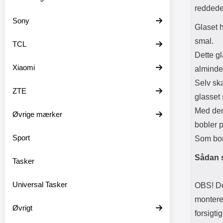
reddede
Sony
Glaset 
smal.
TCL
Dette g
Xiaomi
almindel
Selv sk
ZTE
glasset 
Med den
Øvrige mærker
bobler p
Sport
Som bon
Sådan 
Tasker
Universal Tasker
OBS! De
montere,
Øvrigt
forsigti