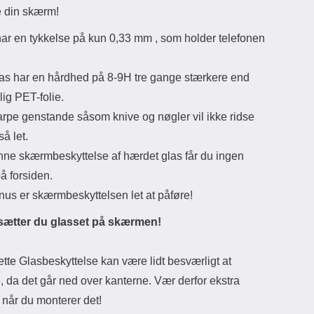
ne
 din skærm!
stad
så
har en tykkelse på kun 0,33 mm , som holder telefonen
cove
l
kor
las har en hårdhed på 8-9H tre gange stærkere end
mag
udgør
ig PET-folie.
Pu
arpe genstande såsom knive og nøgler vil ikke ridse
alts
blød
så let.
den, 
ne skærmbeskyttelse af hærdet glas får du ingen
at v
å forsiden.
n
bety
us er skærmbeskyttelsen let at påføre!
op i
film 
sætter du glasset på skærmen!
st
selv
"f
tte Glasbeskyttelse kan være lidt besværligt at
Denne
 da det går ned over kanterne. Vær derfor ekstra
s
bi
g når du monterer det!
hva