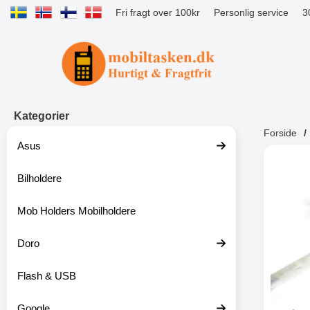
Fri fragt over 100kr
Personlig service
3
Startside for Tibro Billiga Mobilsk
Kategorier
Forside
Asus
Andr
Bilholdere
Mob Holders Mobilholdere
-52%
Doro
Flash & USB
Google