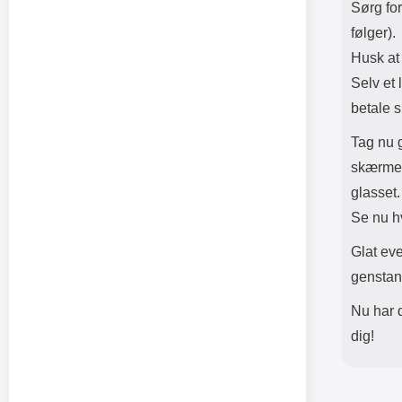
Sørg fo
følger).
Husk at 
Selv et 
betale s
Tag nu g
skærmen
glasset
Se nu h
Glat ev
genstand
Nu har 
dig!