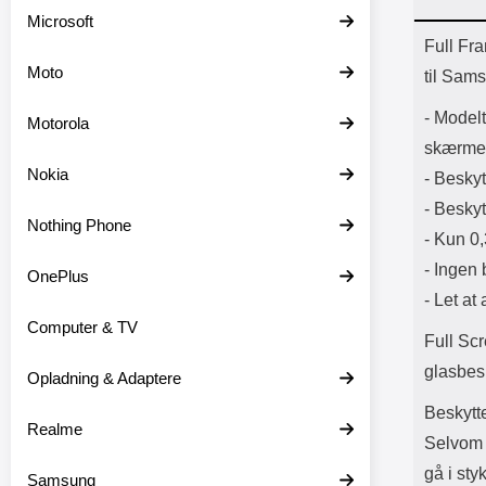
Batter
Microsoft
L
Prod
Full Fr
Moto
til Sam
- Model
Motorola
skærme
Nokia
- Besky
- Besky
Nothing Phone
- Kun 0,
- Ingen 
OnePlus
- Let at
Computer & TV
Full Sc
glasbes
Opladning & Adaptere
Beskytte
Realme
Selvom 
gå i sty
Samsung