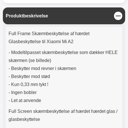
Lyttetid: cirka 4 timer
kontakt. USB Type-C til Lightning
kabel medfølger. Produktet er CE
mærket Input: AC100-240V
L
Produktbeskrivelse
50/60Hz 0.8A Max Output: USB:
u
DC5V/3.0A (15W) 9V/2.0A (18W)
k
Produktbeskrivelse
12V/1.5 (18W) Type-C: 5V/3A
Full Frame Skærmbeskyttelse af hærdet
(PD15W) 9V/2.22A (PD20W)
12V/1.67A(PD20W) Total Effekt:
Glasbeskyttelse til Xiaomi Mi A2
5V/3A Max Maximum output:
20.W Max Længde på ledning: 1
- Modeltilpasset skærmbeskyttelse som dækker HELE
meter Farve: Hvid
skærmen (se billede)
- Beskytter mod revner i skærmen
- Beskytter mod stød
- Kun 0,33 mm tykt !
- Ingen bobler
- Let at anvende
Full Screen skærmbeskyttelse af hærdet hærdet glas /
glasbeskyttelse