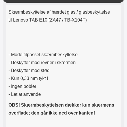
Lyttetid: cirka 4 timer
kontakt. USB Type-C til Lightning
k
Produktbeskrivelse
kabel medfølger. Produktet er CE
Skærmbeskyttelse af hærdet glas / glasbeskyttelse
mærket Input: AC100-240V
50/60Hz 0.8A Max Output: USB:
til Lenovo TAB E10 (ZA47 / TB-X104F)
DC5V/3.0A (15W) 9V/2.0A (18W)
12V/1.5 (18W) Type-C: 5V/3A
(PD15W) 9V/2.22A (PD20W)
12V/1.67A(PD20W) Total Effekt:
5V/3A Max Maximum output:
20.W Max Længde på ledning: 1
- Modeltilpasset skærmbeskyttelse
meter Farve: Hvid
- Beskytter mod revner i skærmen
- Beskytter mod stød
- Kun 0,33 mm tykt !
- Ingen bobler
- Let at anvende
OBS! Skærmbeskyttelsen dækker kun skærmens
overflade; den går ikke ned over kanten!