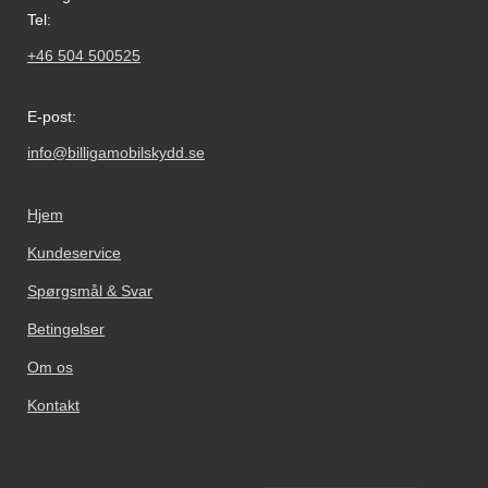
telefoner og tablets har både en
Tel:
sensor og kamera på forsiden,
+46 504 500525
men det er kun sensoren der har
brug for et hul i
skærmbeskyttelsen. Selfie
E-post:
kameraet behøver ikke noget hul.
info@billigamobilskydd.se
Hjem
Kundeservice
Spørgsmål & Svar
Betingelser
Om os
Kontakt