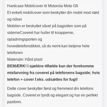
Produktbeskrivelse
Lyttetid: cirka 4 timer
kontakt. USB Type-C til Lightning
Hardcase Mobilcover til Motorola Moto G6
kabel medfølger. Produktet er CE
mærket Input: AC100-240V
Et enkelt mobilcover som beskytter din mobil mod stød
50/60Hz 0.8A Max Output: USB:
og ridser
DC5V/3.0A (15W) 9V/2.0A (18W)
12V/1.5 (18W) Type-C: 5V/3A
Mobilen er beskyttet såvel på bagsiden som på
(PD15W) 9V/2.22A (PD20W)
siderneCoveret har huller til knapperne,
12V/1.67A(PD20W) Total Effekt:
5V/3A Max Maximum output:
opladningsporten og
20.W Max Længde på ledning: 1
hovedtelefonstikket, så du nemt kan betjene hele
meter Farve: Hvid
telefonen
Materiale: Hård plast
BEMÆRK! I sjældne tilfælde kan der forekomme
misfarvning fra coveret på telefonens bagside; hvis
telefon + cover f.eks. udsættes for fugt!
Dette cover beskytter først og fremmest din telefons
bagside. Coveret er tyndt og elegant og har en perfekt
pasform.