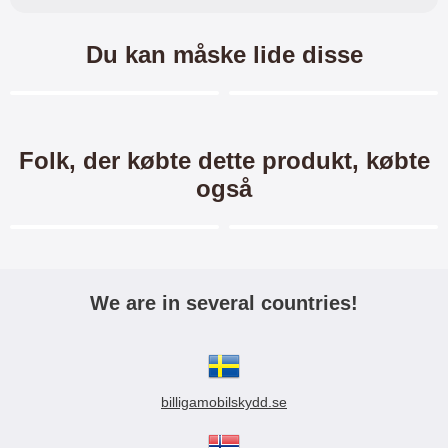
Du kan måske lide disse
Merkitse blow productListContainer
Merkitse blow productL
3 varianter
-40%
Folk, der købte dette produkt, købte
også
Merkitse blow productListContainer
Merkitse blow productL
-60%
-60%
We are in several countries!
TPU Mobilcover Motorola
Standcase Wallet Motorola
Moto G6
Moto G6
TPU Mobilcover til Motorola Moto
Standcase Wallet / Mobiltaske /
billigamobilskydd.se
G6 Et enkelt mobilcover som
Mobilcover med pung til Motorola
beskytter din mobil mod stød og
Moto G6 Mobilwallet / Mobiltaske /
59 kr.
149 kr.
99 kr.
ridser Mobilen er beskyttet såvel
Mobilcover med pung / Mobilpung